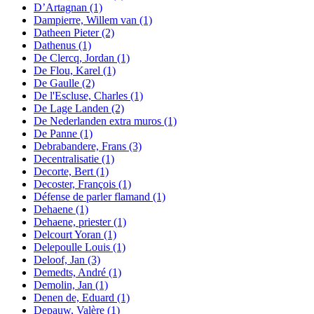
D’Artagnan
(1)
Dampierre, Willem van
(1)
Datheen Pieter
(2)
Dathenus
(1)
De Clercq, Jordan
(1)
De Flou, Karel
(1)
De Gaulle
(2)
De l'Escluse, Charles
(1)
De Lage Landen
(2)
De Nederlanden extra muros
(1)
De Panne
(1)
Debrabandere, Frans
(3)
Decentralisatie
(1)
Decorte, Bert
(1)
Decoster, François
(1)
Défense de parler flamand
(1)
Dehaene
(1)
Dehaene, priester
(1)
Delcourt Yoran
(1)
Delepoulle Louis
(1)
Deloof, Jan
(3)
Demedts, André
(1)
Demolin, Jan
(1)
Denen de, Eduard
(1)
Depauw, Valère
(1)