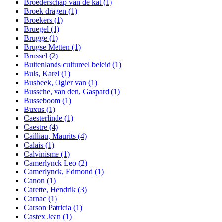
Broederschap van de kat
(1)
Broek dragen
(1)
Broekers
(1)
Bruegel
(1)
Brugge
(1)
Brugse Metten
(1)
Brussel
(2)
Buitenlands cultureel beleid
(1)
Buls, Karel
(1)
Busbeek, Ogier van
(1)
Bussche, van den, Gaspard
(1)
Busseboom
(1)
Buxus
(1)
Caesterlinde
(1)
Caestre
(4)
Cailliau, Maurits
(4)
Calais
(1)
Calvinisme
(1)
Camerlynck Leo
(2)
Camerlynck, Edmond
(1)
Canon
(1)
Carette, Hendrik
(3)
Carnac
(1)
Carson Patricia
(1)
Castex Jean
(1)