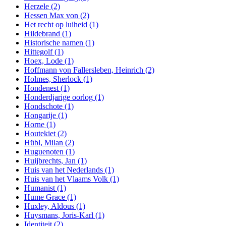
Herzele
(2)
Hessen Max von
(2)
Het recht op luiheid
(1)
Hildebrand
(1)
Historische namen
(1)
Hittegolf
(1)
Hoex, Lode
(1)
Hoffmann von Fallersleben, Heinrich
(2)
Holmes, Sherlock
(1)
Hondenest
(1)
Honderdjarige oorlog
(1)
Hondschote
(1)
Hongarije
(1)
Horne
(1)
Houtekiet
(2)
Hübl, Milan
(2)
Huguenoten
(1)
Huijbrechts, Jan
(1)
Huis van het Nederlands
(1)
Huis van het Vlaams Volk
(1)
Humanist
(1)
Hume Grace
(1)
Huxley, Aldous
(1)
Huysmans, Joris-Karl
(1)
Identiteit
(2)