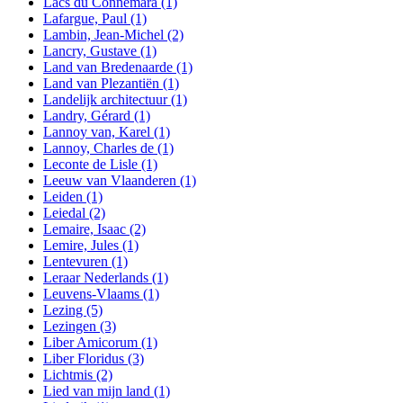
Lacs du Connemara
(1)
Lafargue, Paul
(1)
Lambin, Jean-Michel
(2)
Lancry, Gustave
(1)
Land van Bredenaarde
(1)
Land van Plezantiën
(1)
Landelijk architectuur
(1)
Landry, Gérard
(1)
Lannoy van, Karel
(1)
Lannoy, Charles de
(1)
Leconte de Lisle
(1)
Leeuw van Vlaanderen
(1)
Leiden
(1)
Leiedal
(2)
Lemaire, Isaac
(2)
Lemire, Jules
(1)
Lentevuren
(1)
Leraar Nederlands
(1)
Leuvens-Vlaams
(1)
Lezing
(5)
Lezingen
(3)
Liber Amicorum
(1)
Liber Floridus
(3)
Lichtmis
(2)
Lied van mijn land
(1)