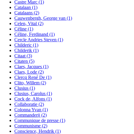
Castre Marc
(1)
Catalaan
(1)
Catalaans
(2)
Cauwenbergh, George van
(1)
Celen, Vital
(2)
Céline
(1)
Céline, Ferdinand
(1)
Cercle Andries Steven
(1)
Childeric
(1)
Childerik
(1)
Citaat
(3)
Citaten
(5)
Claes, Jacques
(1)
Claes, Lode
(2)
Clercq René De
(1)
Clito, Willem
(2)
Clusius
(1)
Clusius, Carolus
(1)
Cock de, Alfons
(1)
Collaboratie
(2)
Colonna Yvan
(1)
Commanderij
(2)
Communique de presse
(1)
Communisme
(2)
Conscience, Hendrik
(1)