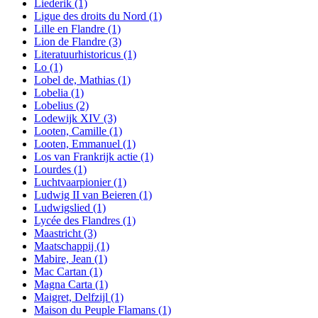
Liederik
(1)
Ligue des droits du Nord
(1)
Lille en Flandre
(1)
Lion de Flandre
(3)
Literatuurhistoricus
(1)
Lo
(1)
Lobel de, Mathias
(1)
Lobelia
(1)
Lobelius
(2)
Lodewijk XIV
(3)
Looten, Camille
(1)
Looten, Emmanuel
(1)
Los van Frankrijk actie
(1)
Lourdes
(1)
Luchtvaarpionier
(1)
Ludwig II van Beieren
(1)
Ludwigslied
(1)
Lycée des Flandres
(1)
Maastricht
(3)
Maatschappij
(1)
Mabire, Jean
(1)
Mac Cartan
(1)
Magna Carta
(1)
Maigret, Delfzijl
(1)
Maison du Peuple Flamans
(1)