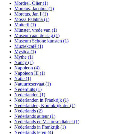
Mordrel, Olier
(1)
Moretus, Jacobus
(1)
Moretus, Jan I
(1)
Mossa Palatina
(1)
Muiterij
(1)
Münster, vrede van
(1)
Museum aan de slag
(1)
Museum Schone kunsten
(1)
Muziekcafé
(1)
Mystica
(1)
Mythe
(1)
Nancy
(1)
Napoleon
(4)
Napoleon III
(1)
Natie
(1)
Natuurreservaat
(1)
Nederduits
(1)
Nederlanden
(1)
Nederlanden in Frankrijk
(1)
Nederlanden, Koninkrijk der
(1)
Nederlands
(2)
Nederlands auteur
(1)
Nederlands en Vlaamse dialect
(1)
Nederlands in Frankrijk
(1)
Nederlands leren
(4)