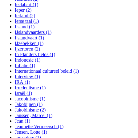
Ieclabart
(1)
Ieper
(2)
Ierland
(2)
Ierse taal
(1)
Ijsland
(1)
IJslandvaarders
(1)
Ijslandvaart
(1)
IJzebekken
(1)
Ijzertoren
(2)
In Flanders fields
(1)
Indonesië
(1)
Inflatie
(1)
Internationaal cultureel beleid
(1)
Interview
(1)
IRA
(1)
Irredentisme
(1)
Israël
(1)
Jacobinisme
(1)
Jakobijnen
(1)
Jakobinisme
(2)
Janssen, Marcel
(1)
Jean
(1)
Jeannette Vermeersch
(1)
Jensen, Lotte
(1)
Jeruzalem
(1)