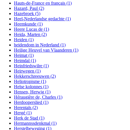
Hauts-de-France en français
(1)
Hazard, Paul
(2)
Hazebroek
(5)
Heel-Nederlandse gedachte
(1)
Heemkunde
(1)
Heere Lucas de
(1)
Heida, Marten
(2)
Heiden
(1)
heidendom in Nederland
(1)
Heilige Heuvel van Vlaanderen
(1)
Heimat
(1)
Heimdal
(1)
Heinfriedswilre
(1)
Heirwegen
(1)
Hekkerschreeuwen
(2)
Heliotropisme
(1)
Helse kolonnes
(1)
Hensen, Herwig
(1)
Héraugière de, Charles
(1)
Herdooperslied
(1)
Herentals
(2)
Hergé
(1)
Herk de Stad
(1)
Hermannssdenkmal
(1)
Herstelbeweging
(1)