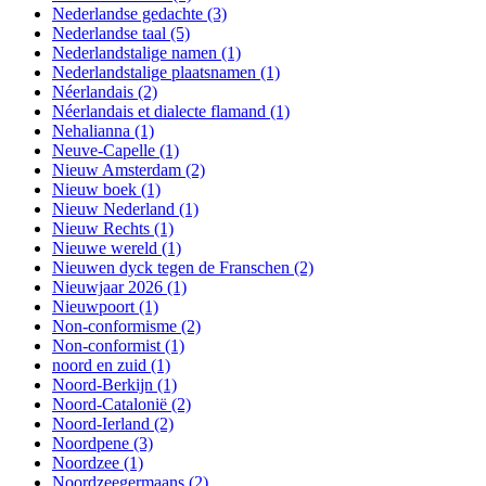
Nederlandse gedachte
(3)
Nederlandse taal
(5)
Nederlandstalige namen
(1)
Nederlandstalige plaatsnamen
(1)
Néerlandais
(2)
Néerlandais et dialecte flamand
(1)
Nehalianna
(1)
Neuve-Capelle
(1)
Nieuw Amsterdam
(2)
Nieuw boek
(1)
Nieuw Nederland
(1)
Nieuw Rechts
(1)
Nieuwe wereld
(1)
Nieuwen dyck tegen de Franschen
(2)
Nieuwjaar 2026
(1)
Nieuwpoort
(1)
Non-conformisme
(2)
Non-conformist
(1)
noord en zuid
(1)
Noord-Berkijn
(1)
Noord-Catalonië
(2)
Noord-Ierland
(2)
Noordpene
(3)
Noordzee
(1)
Noordzeegermaans
(2)