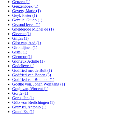
Geuzen
(1)
Geuzenboek
(1)
Gevers, Marie
(1)
Geyl, Pieter
(1)
Gezelle, Guido
(1)
Gezond leven
(1)
Ghelderode Michel de
(1)
Giezene
(1)
Gifgas
(1)
Gilst van, Aad
(1)
Girondijnen
(1)
Gistel
(1)
Glenmor
(1)
Glorieux Achille
(1)
Godelieve
(1)
Godfried met de Bult
(1)
Godfried van Bonen
(3)
Godfried van Bouillon
(1)
Goethe von, Johan Wolfgang
(1)
Gogh van, Vincent
(1)
Gorge
(1)
Goris, Jan
(1)
Götz von Berlichingen
(1)
Gramsci, Antonio
(1)
Grand Est
(1)