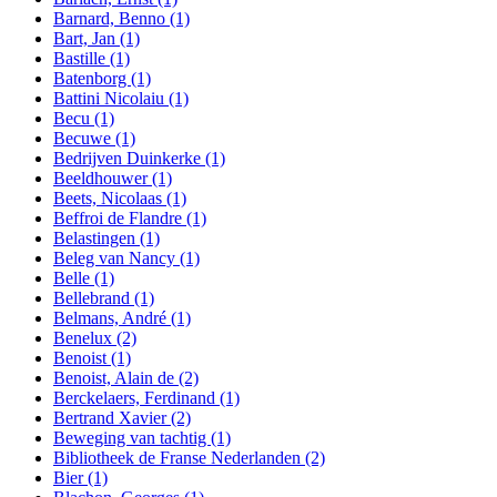
Barnard, Benno
(1)
Bart, Jan
(1)
Bastille
(1)
Batenborg
(1)
Battini Nicolaiu
(1)
Becu
(1)
Becuwe
(1)
Bedrijven Duinkerke
(1)
Beeldhouwer
(1)
Beets, Nicolaas
(1)
Beffroi de Flandre
(1)
Belastingen
(1)
Beleg van Nancy
(1)
Belle
(1)
Bellebrand
(1)
Belmans, André
(1)
Benelux
(2)
Benoist
(1)
Benoist, Alain de
(2)
Berckelaers, Ferdinand
(1)
Bertrand Xavier
(2)
Beweging van tachtig
(1)
Bibliotheek de Franse Nederlanden
(2)
Bier
(1)