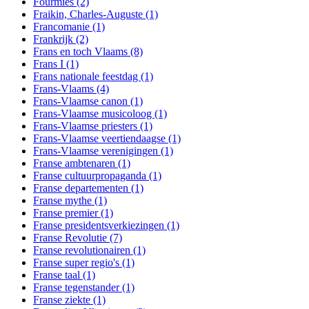
Fourmies
(2)
Fraikin, Charles-Auguste
(1)
Francomanie
(1)
Frankrijk
(2)
Frans en toch Vlaams
(8)
Frans I
(1)
Frans nationale feestdag
(1)
Frans-Vlaams
(4)
Frans-Vlaamse canon
(1)
Frans-Vlaamse musicoloog
(1)
Frans-Vlaamse priesters
(1)
Frans-Vlaamse veertiendaagse
(1)
Frans-Vlaamse verenigingen
(1)
Franse ambtenaren
(1)
Franse cultuurpropaganda
(1)
Franse departementen
(1)
Franse mythe
(1)
Franse premier
(1)
Franse presidentsverkiezingen
(1)
Franse Revolutie
(7)
Franse revolutionairen
(1)
Franse super regio's
(1)
Franse taal
(1)
Franse tegenstander
(1)
Franse ziekte
(1)