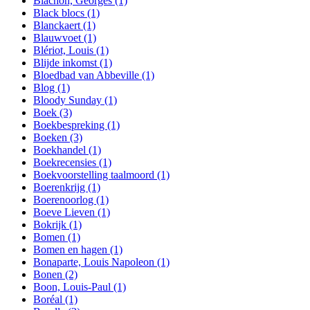
Blachon, Georges
(1)
Black blocs
(1)
Blanckaert
(1)
Blauwvoet
(1)
Blériot, Louis
(1)
Blijde inkomst
(1)
Bloedbad van Abbeville
(1)
Blog
(1)
Bloody Sunday
(1)
Boek
(3)
Boekbespreking
(1)
Boeken
(3)
Boekhandel
(1)
Boekrecensies
(1)
Boekvoorstelling taalmoord
(1)
Boerenkrijg
(1)
Boerenoorlog
(1)
Boeve Lieven
(1)
Bokrijk
(1)
Bomen
(1)
Bomen en hagen
(1)
Bonaparte, Louis Napoleon
(1)
Bonen
(2)
Boon, Louis-Paul
(1)
Boréal
(1)