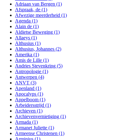
Adriaan van Bergen
(1)
Afspraak, de
(1)
Afwezige meerderheid
(1)
Agenda
(1)
Alain de
(1)
Aldietse Beweging
(1)
Allaeys
(1)
Althusius
(1)
Althusius, Johannes
(2)
Amerika
(1)
Amis de Lille
(1)
Andries Stevenkring
(5)
Antropologie
(1)
Antwerpen
(4)
ANVT
(3)
Apenland
(1)
Apocalyps
(1)
Appelboom
(1)
Arbeidersstrijd
(1)
Archieven
(1)
Archievenvernietiging
(1)
Armada
(1)
Armanet Juliette
(1)
Armeense Christenen
(1)
Arminius
(1)