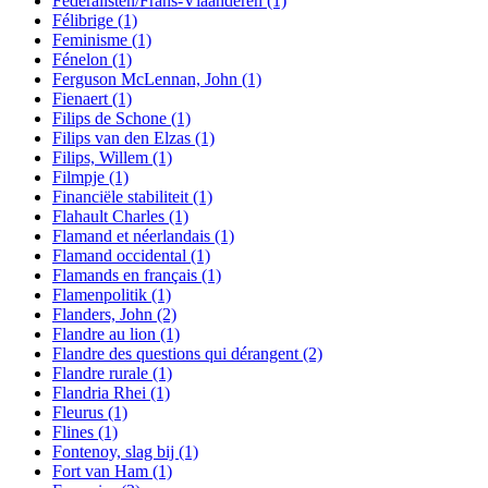
Federalisten/Frans-Vlaanderen
(1)
Félibrige
(1)
Feminisme
(1)
Fénelon
(1)
Ferguson McLennan, John
(1)
Fienaert
(1)
Filips de Schone
(1)
Filips van den Elzas
(1)
Filips, Willem
(1)
Filmpje
(1)
Financiële stabiliteit
(1)
Flahault Charles
(1)
Flamand et néerlandais
(1)
Flamand occidental
(1)
Flamands en français
(1)
Flamenpolitik
(1)
Flanders, John
(2)
Flandre au lion
(1)
Flandre des questions qui dérangent
(2)
Flandre rurale
(1)
Flandria Rhei
(1)
Fleurus
(1)
Flines
(1)
Fontenoy, slag bij
(1)
Fort van Ham
(1)