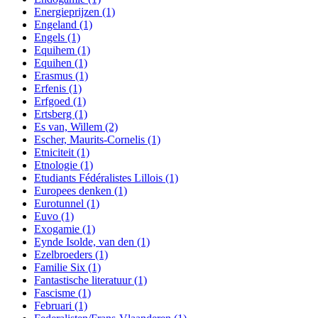
Energieprijzen
(1)
Engeland
(1)
Engels
(1)
Equihem
(1)
Equihen
(1)
Erasmus
(1)
Erfenis
(1)
Erfgoed
(1)
Ertsberg
(1)
Es van, Willem
(2)
Escher, Maurits-Cornelis
(1)
Etniciteit
(1)
Etnologie
(1)
Etudiants Fédéralistes Lillois
(1)
Europees denken
(1)
Eurotunnel
(1)
Euvo
(1)
Exogamie
(1)
Eynde Isolde, van den
(1)
Ezelbroeders
(1)
Familie Six
(1)
Fantastische literatuur
(1)
Fascisme
(1)
Februari
(1)