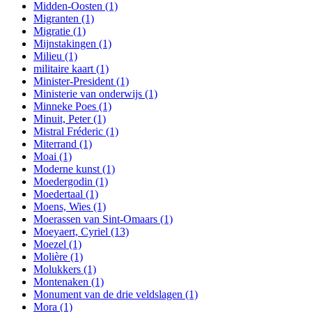
Midden-Oosten
(1)
Migranten
(1)
Migratie
(1)
Mijnstakingen
(1)
Milieu
(1)
militaire kaart
(1)
Minister-President
(1)
Ministerie van onderwijs
(1)
Minneke Poes
(1)
Minuit, Peter
(1)
Mistral Fréderic
(1)
Miterrand
(1)
Moai
(1)
Moderne kunst
(1)
Moedergodin
(1)
Moedertaal
(1)
Moens, Wies
(1)
Moerassen van Sint-Omaars
(1)
Moeyaert, Cyriel
(13)
Moezel
(1)
Molière
(1)
Molukkers
(1)
Montenaken
(1)
Monument van de drie veldslagen
(1)
Mora
(1)