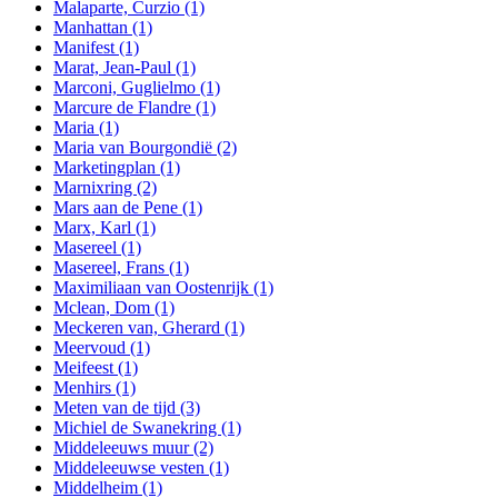
Malaparte, Curzio
(1)
Manhattan
(1)
Manifest
(1)
Marat, Jean-Paul
(1)
Marconi, Guglielmo
(1)
Marcure de Flandre
(1)
Maria
(1)
Maria van Bourgondië
(2)
Marketingplan
(1)
Marnixring
(2)
Mars aan de Pene
(1)
Marx, Karl
(1)
Masereel
(1)
Masereel, Frans
(1)
Maximiliaan van Oostenrijk
(1)
Mclean, Dom
(1)
Meckeren van, Gherard
(1)
Meervoud
(1)
Meifeest
(1)
Menhirs
(1)
Meten van de tijd
(3)
Michiel de Swanekring
(1)
Middeleeuws muur
(2)
Middeleeuwse vesten
(1)
Middelheim
(1)