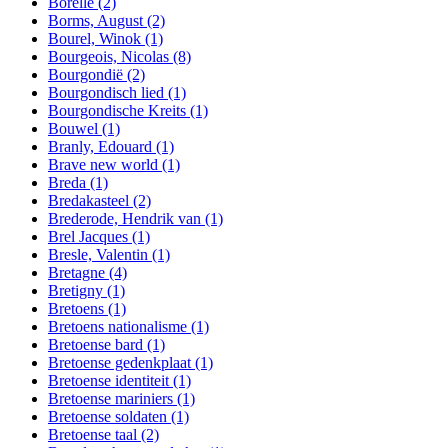
Borelle
(2)
Borms, August
(2)
Bourel, Winok
(1)
Bourgeois, Nicolas
(8)
Bourgondië
(2)
Bourgondisch lied
(1)
Bourgondische Kreits
(1)
Bouwel
(1)
Branly, Edouard
(1)
Brave new world
(1)
Breda
(1)
Bredakasteel
(2)
Brederode, Hendrik van
(1)
Brel Jacques
(1)
Bresle, Valentin
(1)
Bretagne
(4)
Bretigny
(1)
Bretoens
(1)
Bretoens nationalisme
(1)
Bretoense bard
(1)
Bretoense gedenkplaat
(1)
Bretoense identiteit
(1)
Bretoense mariniers
(1)
Bretoense soldaten
(1)
Bretoense taal
(2)