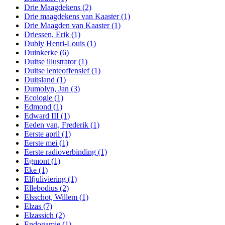
Drie Maagdekens
(2)
Drie maagdekens van Kaaster
(1)
Drie Maagden van Kaaster
(1)
Driessen, Erik
(1)
Dubly Henri-Louis
(1)
Duinkerke
(6)
Duitse illustrator
(1)
Duitse lenteoffensief
(1)
Duitsland
(1)
Dumolyn, Jan
(3)
Ecologie
(1)
Edmond
(1)
Edward III
(1)
Eeden van, Frederik
(1)
Eerste april
(1)
Eerste mei
(1)
Eerste radioverbinding
(1)
Egmont
(1)
Eke
(1)
Elfjuliviering
(1)
Ellebodius
(2)
Elsschot, Willem
(1)
Elzas
(7)
Elzassich
(2)
Endogamie
(1)