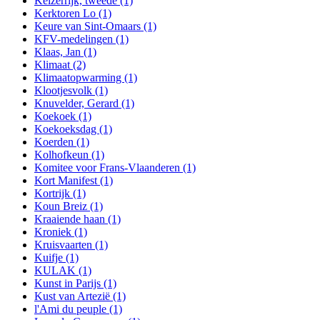
Keizerrijk, tweede
(1)
Kerktoren Lo
(1)
Keure van Sint-Omaars
(1)
KFV-medelingen
(1)
Klaas, Jan
(1)
Klimaat
(2)
Klimaatopwarming
(1)
Klootjesvolk
(1)
Knuvelder, Gerard
(1)
Koekoek
(1)
Koekoeksdag
(1)
Koerden
(1)
Kolhofkeun
(1)
Komitee voor Frans-Vlaanderen
(1)
Kort Manifest
(1)
Kortrijk
(1)
Koun Breiz
(1)
Kraaiende haan
(1)
Kroniek
(1)
Kruisvaarten
(1)
Kuifje
(1)
KULAK
(1)
Kunst in Parijs
(1)
Kust van Artezië
(1)
l'Ami du peuple
(1)