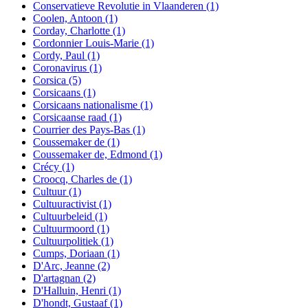
Conservatieve Revolutie in Vlaanderen
(1)
Coolen, Antoon
(1)
Corday, Charlotte
(1)
Cordonnier Louis-Marie
(1)
Cordy, Paul
(1)
Coronavirus
(1)
Corsica
(5)
Corsicaans
(1)
Corsicaans nationalisme
(1)
Corsicaanse raad
(1)
Courrier des Pays-Bas
(1)
Coussemaker de
(1)
Coussemaker de, Edmond
(1)
Crécy
(1)
Croocq, Charles de
(1)
Cultuur
(1)
Cultuuractivist
(1)
Cultuurbeleid
(1)
Cultuurmoord
(1)
Cultuurpolitiek
(1)
Cumps, Doriaan
(1)
D'Arc, Jeanne
(2)
D'artagnan
(2)
D'Halluin, Henri
(1)
D'hondt, Gustaaf
(1)