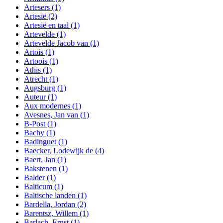
Artesers
(1)
Artesië
(2)
Artesië en taal
(1)
Artevelde
(1)
Artevelde Jacob van
(1)
Artois
(1)
Artoois
(1)
Athis
(1)
Atrecht
(1)
Augsburg
(1)
Auteur
(1)
Aux modernes
(1)
Avesnes, Jan van
(1)
B-Post
(1)
Bachy
(1)
Badinguet
(1)
Baecker, Lodewijk de
(4)
Baert, Jan
(1)
Bakstenen
(1)
Balder
(1)
Balticum
(1)
Baltische landen
(1)
Bardella, Jordan
(2)
Barentsz, Willem
(1)
Barlach, Ernst
(1)