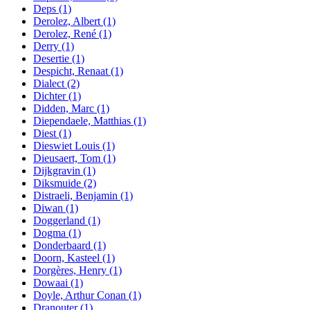
Deps
(1)
Derolez, Albert
(1)
Derolez, René
(1)
Derry
(1)
Desertie
(1)
Despicht, Renaat
(1)
Dialect
(2)
Dichter
(1)
Didden, Marc
(1)
Diependaele, Matthias
(1)
Diest
(1)
Dieswiet Louis
(1)
Dieusaert, Tom
(1)
Dijkgravin
(1)
Diksmuide
(2)
Distraeli, Benjamin
(1)
Diwan
(1)
Doggerland
(1)
Dogma
(1)
Donderbaard
(1)
Doorn, Kasteel
(1)
Dorgères, Henry
(1)
Dowaai
(1)
Doyle, Arthur Conan
(1)
Dranouter
(1)