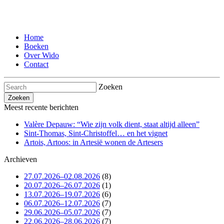
Home
Boeken
Over Wido
Contact
Zoeken
Meest recente berichten
Valère Depauw: “Wie zijn volk dient, staat altijd alleen”
Sint-Thomas, Sint-Christoffel… en het vignet
Artois, Artoos: in Artesië wonen de Artesers
Archieven
27.07.2026–02.08.2026
(8)
20.07.2026–26.07.2026
(1)
13.07.2026–19.07.2026
(6)
06.07.2026–12.07.2026
(7)
29.06.2026–05.07.2026
(7)
22.06.2026–28.06.2026
(7)