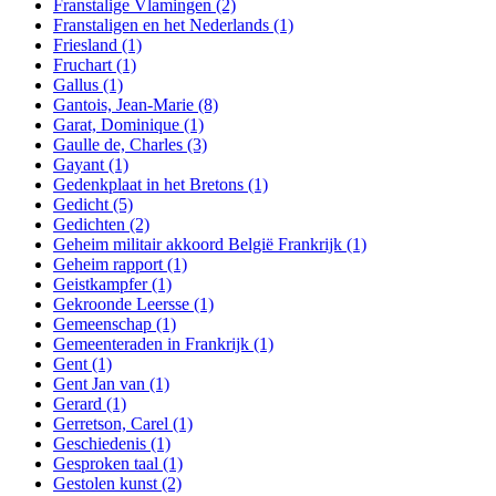
Franstalige Vlamingen
(2)
Franstaligen en het Nederlands
(1)
Friesland
(1)
Fruchart
(1)
Gallus
(1)
Gantois, Jean-Marie
(8)
Garat, Dominique
(1)
Gaulle de, Charles
(3)
Gayant
(1)
Gedenkplaat in het Bretons
(1)
Gedicht
(5)
Gedichten
(2)
Geheim militair akkoord België Frankrijk
(1)
Geheim rapport
(1)
Geistkampfer
(1)
Gekroonde Leersse
(1)
Gemeenschap
(1)
Gemeenteraden in Frankrijk
(1)
Gent
(1)
Gent Jan van
(1)
Gerard
(1)
Gerretson, Carel
(1)
Geschiedenis
(1)
Gesproken taal
(1)
Gestolen kunst
(2)