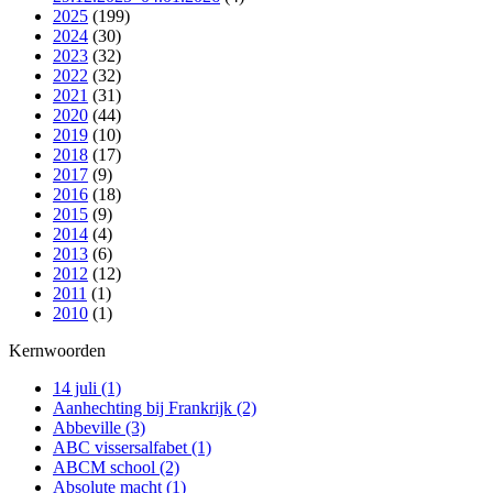
2025
(199)
2024
(30)
2023
(32)
2022
(32)
2021
(31)
2020
(44)
2019
(10)
2018
(17)
2017
(9)
2016
(18)
2015
(9)
2014
(4)
2013
(6)
2012
(12)
2011
(1)
2010
(1)
Kernwoorden
14 juli
(1)
Aanhechting bij Frankrijk
(2)
Abbeville
(3)
ABC vissersalfabet
(1)
ABCM school
(2)
Absolute macht
(1)