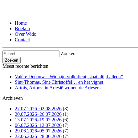
Home
Boeken
Over Wido
Contact
Zoeken
Meest recente berichten
Valère Depauw: “Wie zijn volk dient, staat altijd alleen”
Sint-Thomas, Sint-Christoffel… en het vignet
Artois, Artoos: in Artesië wonen de Artesers
Archieven
27.07.2026–02.08.2026
(8)
20.07.2026–26.07.2026
(1)
13.07.2026–19.07.2026
(6)
06.07.2026–12.07.2026
(7)
29.06.2026–05.07.2026
(7)
22.06.2026–28.06.2026
(7)