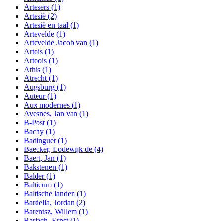
Artesers
(1)
Artesië
(2)
Artesië en taal
(1)
Artevelde
(1)
Artevelde Jacob van
(1)
Artois
(1)
Artoois
(1)
Athis
(1)
Atrecht
(1)
Augsburg
(1)
Auteur
(1)
Aux modernes
(1)
Avesnes, Jan van
(1)
B-Post
(1)
Bachy
(1)
Badinguet
(1)
Baecker, Lodewijk de
(4)
Baert, Jan
(1)
Bakstenen
(1)
Balder
(1)
Balticum
(1)
Baltische landen
(1)
Bardella, Jordan
(2)
Barentsz, Willem
(1)
Barlach, Ernst
(1)