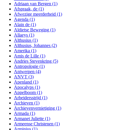
Adriaan van Bergen
(1)
Afspraak, de
(1)
Afwezige meerderheid
(1)
Agenda
(1)
Alain de
(1)
Aldietse Beweging
(1)
Allaeys
(1)
Althusius
(1)
Althusius, Johannes
(2)
Amerika
(1)
Amis de Lille
(1)
Andries Stevenkring
(5)
Antropologie
(1)
Antwerpen
(4)
ANVT
(3)
Apenland
(1)
Apocalyps
(1)
Appelboom
(1)
Arbeidersstrijd
(1)
Archieven
(1)
Archievenvernietiging
(1)
Armada
(1)
Armanet Juliette
(1)
Armeense Christenen
(1)
Arminius
(1)