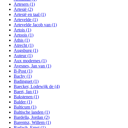
Artesers
(1)
Artesië
(2)
Artesië en taal
(1)
Artevelde
(1)
Artevelde Jacob van
(1)
Artois
(1)
Artoois
(1)
Athis
(1)
Atrecht
(1)
Augsburg
(1)
Auteur
(1)
Aux modernes
(1)
Avesnes, Jan van
(1)
B-Post
(1)
Bachy
(1)
Badinguet
(1)
Baecker, Lodewijk de
(4)
Baert, Jan
(1)
Bakstenen
(1)
Balder
(1)
Balticum
(1)
Baltische landen
(1)
Bardella, Jordan
(2)
Barentsz, Willem
(1)
Barlach, Ernst
(1)