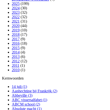
2025
(199)
2024
(30)
2023
(32)
2022
(32)
2021
(31)
2020
(44)
2019
(10)
2018
(17)
2017
(9)
2016
(18)
2015
(9)
2014
(4)
2013
(6)
2012
(12)
2011
(1)
2010
(1)
Kernwoorden
14 juli
(1)
Aanhechting bij Frankrijk
(2)
Abbeville
(3)
ABC vissersalfabet
(1)
ABCM school
(2)
Absolute macht
(1)