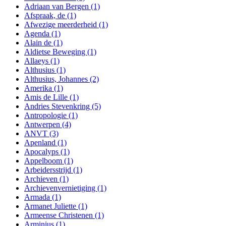
Adriaan van Bergen
(1)
Afspraak, de
(1)
Afwezige meerderheid
(1)
Agenda
(1)
Alain de
(1)
Aldietse Beweging
(1)
Allaeys
(1)
Althusius
(1)
Althusius, Johannes
(2)
Amerika
(1)
Amis de Lille
(1)
Andries Stevenkring
(5)
Antropologie
(1)
Antwerpen
(4)
ANVT
(3)
Apenland
(1)
Apocalyps
(1)
Appelboom
(1)
Arbeidersstrijd
(1)
Archieven
(1)
Archievenvernietiging
(1)
Armada
(1)
Armanet Juliette
(1)
Armeense Christenen
(1)
Arminius
(1)