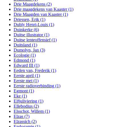
Drie Maagdekens
(2)
Drie maagdekens van Kaaster
(1)
Drie Maagden van Kaaster
(1)
Driessen, Erik
(1)
Dubly Henri-Louis
(1)
Duinkerke
(6)
Duitse illustrator
(1)
Duitse lenteoffensief
(1)
Duitsland
(1)
Dumolyn, Jan
(3)
Ecologie
(1)
Edmond
(1)
Edward III
(1)
Eeden van, Frederik
(1)
Eerste april
(1)
Eerste mei
(1)
Eerste radioverbinding
(1)
Egmont
(1)
Eke
(1)
Elfjuliviering
(1)
Ellebodius
(2)
Elsschot, Willem
(1)
Elzas
(7)
Elzassich
(2)
Endogamie
(1)