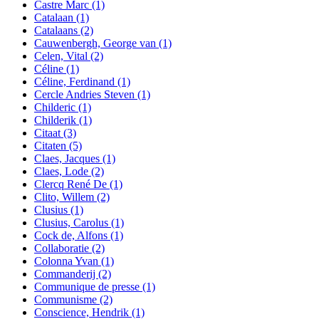
Castre Marc
(1)
Catalaan
(1)
Catalaans
(2)
Cauwenbergh, George van
(1)
Celen, Vital
(2)
Céline
(1)
Céline, Ferdinand
(1)
Cercle Andries Steven
(1)
Childeric
(1)
Childerik
(1)
Citaat
(3)
Citaten
(5)
Claes, Jacques
(1)
Claes, Lode
(2)
Clercq René De
(1)
Clito, Willem
(2)
Clusius
(1)
Clusius, Carolus
(1)
Cock de, Alfons
(1)
Collaboratie
(2)
Colonna Yvan
(1)
Commanderij
(2)
Communique de presse
(1)
Communisme
(2)
Conscience, Hendrik
(1)