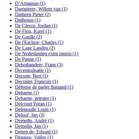
D’Artagnan
(1)
Dampierre, Willem van
(1)
Datheen Pieter
(2)
Dathenus
(1)
De Clercq, Jordan
(1)
De Flou, Karel
(1)
De Gaulle
(2)
De l'Escluse, Charles
(1)
De Lage Landen
(2)
De Nederlanden extra muros
(1)
De Panne
(1)
Debrabandere, Frans
(3)
Decentralisatie
(1)
Decorte, Bert
(1)
Decoster, François
(1)
Défense de parler flamand
(1)
Dehaene
(1)
Dehaene, priester
(1)
Delcourt Yoran
(1)
Delepoulle Louis
(1)
Deloof, Jan
(3)
Demedts, André
(1)
Demolin, Jan
(1)
Denen de, Eduard
(1)
Depauw, Valère
(1)