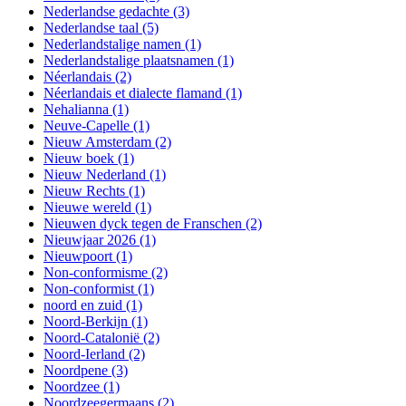
Nederlandse gedachte
(3)
Nederlandse taal
(5)
Nederlandstalige namen
(1)
Nederlandstalige plaatsnamen
(1)
Néerlandais
(2)
Néerlandais et dialecte flamand
(1)
Nehalianna
(1)
Neuve-Capelle
(1)
Nieuw Amsterdam
(2)
Nieuw boek
(1)
Nieuw Nederland
(1)
Nieuw Rechts
(1)
Nieuwe wereld
(1)
Nieuwen dyck tegen de Franschen
(2)
Nieuwjaar 2026
(1)
Nieuwpoort
(1)
Non-conformisme
(2)
Non-conformist
(1)
noord en zuid
(1)
Noord-Berkijn
(1)
Noord-Catalonië
(2)
Noord-Ierland
(2)
Noordpene
(3)
Noordzee
(1)
Noordzeegermaans
(2)