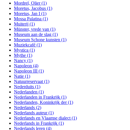
Mordrel, Olier
(1)
Moretus, Jacobus
(1)
Moretus, Jan I
(1)
Mossa Palatina
(1)
Muiterij
(1)
Münster, vrede van
(1)
Museum aan de slag
(1)
Museum Schone kunsten
(1)
Muziekcafé
(1)
Mystica
(1)
Mythe
(1)
Nancy
(1)
Napoleon
(4)
Napoleon III
(1)
Natie
(1)
Natuurreservaat
(1)
Nederduits
(1)
Nederlanden
(1)
Nederlanden in Frankrijk
(1)
Nederlanden, Koninkrijk der
(1)
Nederlands
(2)
Nederlands auteur
(1)
Nederlands en Vlaamse dialect
(1)
Nederlands in Frankrijk
(1)
Nederlands leren
(4)