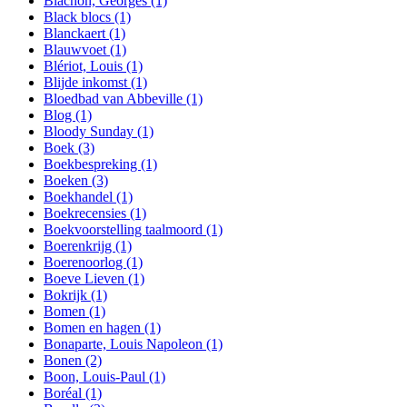
Blachon, Georges
(1)
Black blocs
(1)
Blanckaert
(1)
Blauwvoet
(1)
Blériot, Louis
(1)
Blijde inkomst
(1)
Bloedbad van Abbeville
(1)
Blog
(1)
Bloody Sunday
(1)
Boek
(3)
Boekbespreking
(1)
Boeken
(3)
Boekhandel
(1)
Boekrecensies
(1)
Boekvoorstelling taalmoord
(1)
Boerenkrijg
(1)
Boerenoorlog
(1)
Boeve Lieven
(1)
Bokrijk
(1)
Bomen
(1)
Bomen en hagen
(1)
Bonaparte, Louis Napoleon
(1)
Bonen
(2)
Boon, Louis-Paul
(1)
Boréal
(1)