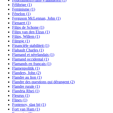
Federalisten/Frans-Vlaanderen
(1)
Félibrige
(1)
Feminisme
(1)
Fénelon
(1)
Ferguson McLennan, John
(1)
Fienaert
(1)
Filips de Schone
(1)
Filips van den Elzas
(1)
Filips, Willem
(1)
Filmpje
(1)
Financiële stabiliteit
(1)
Flahault Charles
(1)
Flamand et néerlandais
(1)
Flamand occidental
(1)
Flamands en français
(1)
Flamenpolitik
(1)
Flanders, John
(2)
Flandre au lion
(1)
Flandre des questions qui dérangent
(2)
Flandre rurale
(1)
Flandria Rhei
(1)
Fleurus
(1)
Flines
(1)
Fontenoy, slag bij
(1)
Fort van Ham
(1)