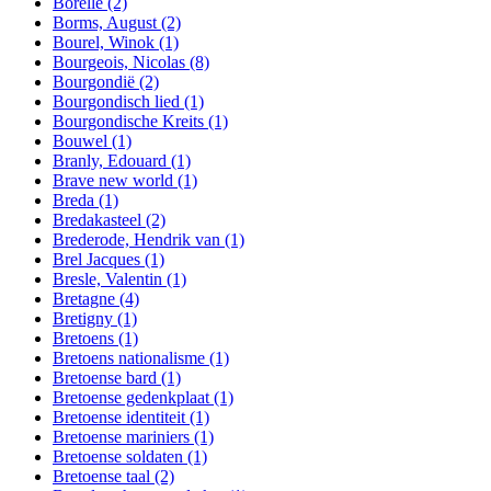
Borelle
(2)
Borms, August
(2)
Bourel, Winok
(1)
Bourgeois, Nicolas
(8)
Bourgondië
(2)
Bourgondisch lied
(1)
Bourgondische Kreits
(1)
Bouwel
(1)
Branly, Edouard
(1)
Brave new world
(1)
Breda
(1)
Bredakasteel
(2)
Brederode, Hendrik van
(1)
Brel Jacques
(1)
Bresle, Valentin
(1)
Bretagne
(4)
Bretigny
(1)
Bretoens
(1)
Bretoens nationalisme
(1)
Bretoense bard
(1)
Bretoense gedenkplaat
(1)
Bretoense identiteit
(1)
Bretoense mariniers
(1)
Bretoense soldaten
(1)
Bretoense taal
(2)