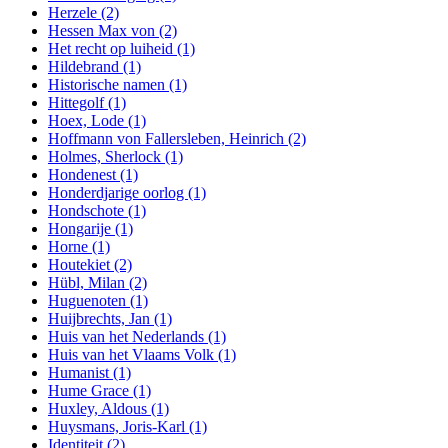
Herzele
(2)
Hessen Max von
(2)
Het recht op luiheid
(1)
Hildebrand
(1)
Historische namen
(1)
Hittegolf
(1)
Hoex, Lode
(1)
Hoffmann von Fallersleben, Heinrich
(2)
Holmes, Sherlock
(1)
Hondenest
(1)
Honderdjarige oorlog
(1)
Hondschote
(1)
Hongarije
(1)
Horne
(1)
Houtekiet
(2)
Hübl, Milan
(2)
Huguenoten
(1)
Huijbrechts, Jan
(1)
Huis van het Nederlands
(1)
Huis van het Vlaams Volk
(1)
Humanist
(1)
Hume Grace
(1)
Huxley, Aldous
(1)
Huysmans, Joris-Karl
(1)
Identiteit
(2)