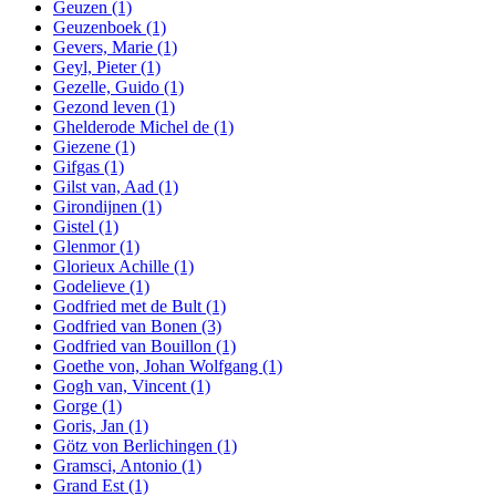
Geuzen
(1)
Geuzenboek
(1)
Gevers, Marie
(1)
Geyl, Pieter
(1)
Gezelle, Guido
(1)
Gezond leven
(1)
Ghelderode Michel de
(1)
Giezene
(1)
Gifgas
(1)
Gilst van, Aad
(1)
Girondijnen
(1)
Gistel
(1)
Glenmor
(1)
Glorieux Achille
(1)
Godelieve
(1)
Godfried met de Bult
(1)
Godfried van Bonen
(3)
Godfried van Bouillon
(1)
Goethe von, Johan Wolfgang
(1)
Gogh van, Vincent
(1)
Gorge
(1)
Goris, Jan
(1)
Götz von Berlichingen
(1)
Gramsci, Antonio
(1)
Grand Est
(1)