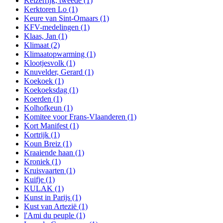
Keizerrijk, tweede
(1)
Kerktoren Lo
(1)
Keure van Sint-Omaars
(1)
KFV-medelingen
(1)
Klaas, Jan
(1)
Klimaat
(2)
Klimaatopwarming
(1)
Klootjesvolk
(1)
Knuvelder, Gerard
(1)
Koekoek
(1)
Koekoeksdag
(1)
Koerden
(1)
Kolhofkeun
(1)
Komitee voor Frans-Vlaanderen
(1)
Kort Manifest
(1)
Kortrijk
(1)
Koun Breiz
(1)
Kraaiende haan
(1)
Kroniek
(1)
Kruisvaarten
(1)
Kuifje
(1)
KULAK
(1)
Kunst in Parijs
(1)
Kust van Artezië
(1)
l'Ami du peuple
(1)