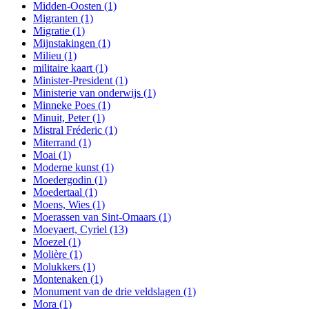
Midden-Oosten
(1)
Migranten
(1)
Migratie
(1)
Mijnstakingen
(1)
Milieu
(1)
militaire kaart
(1)
Minister-President
(1)
Ministerie van onderwijs
(1)
Minneke Poes
(1)
Minuit, Peter
(1)
Mistral Fréderic
(1)
Miterrand
(1)
Moai
(1)
Moderne kunst
(1)
Moedergodin
(1)
Moedertaal
(1)
Moens, Wies
(1)
Moerassen van Sint-Omaars
(1)
Moeyaert, Cyriel
(13)
Moezel
(1)
Molière
(1)
Molukkers
(1)
Montenaken
(1)
Monument van de drie veldslagen
(1)
Mora
(1)