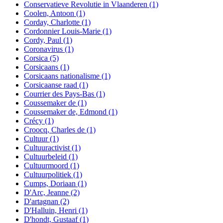
Conservatieve Revolutie in Vlaanderen
(1)
Coolen, Antoon
(1)
Corday, Charlotte
(1)
Cordonnier Louis-Marie
(1)
Cordy, Paul
(1)
Coronavirus
(1)
Corsica
(5)
Corsicaans
(1)
Corsicaans nationalisme
(1)
Corsicaanse raad
(1)
Courrier des Pays-Bas
(1)
Coussemaker de
(1)
Coussemaker de, Edmond
(1)
Crécy
(1)
Croocq, Charles de
(1)
Cultuur
(1)
Cultuuractivist
(1)
Cultuurbeleid
(1)
Cultuurmoord
(1)
Cultuurpolitiek
(1)
Cumps, Doriaan
(1)
D'Arc, Jeanne
(2)
D'artagnan
(2)
D'Halluin, Henri
(1)
D'hondt, Gustaaf
(1)