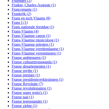
Fourmies
(2)
Fraikin, Charles-Auguste
(1)
Francomanie
(1)
Frankrijk
(2)
Frans en toch Vlaams
(8)
Frans I
(1)
Frans nationale feestdag
(1)
Frans-Vlaams
(4)
Frans-Vlaamse canon
(1)
Frans-Vlaamse musicoloog
(1)
Frans-Vlaamse priesters
(1)
Frans-Vlaamse veertiendaagse
(1)
Frans-Vlaamse verenigingen
(1)
Franse ambtenaren
(1)
Franse cultuurpropaganda
(1)
Franse departementen
(1)
Franse mythe
(1)
Franse premier
(1)
Franse presidentsverkiezingen
(1)
Franse Revolutie
(7)
Franse revolutionairen
(1)
Franse super regio's
(1)
Franse taal
(1)
Franse tegenstander
(1)
Franse ziekte
(1)