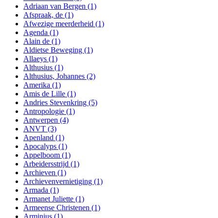
Adriaan van Bergen
(1)
Afspraak, de
(1)
Afwezige meerderheid
(1)
Agenda
(1)
Alain de
(1)
Aldietse Beweging
(1)
Allaeys
(1)
Althusius
(1)
Althusius, Johannes
(2)
Amerika
(1)
Amis de Lille
(1)
Andries Stevenkring
(5)
Antropologie
(1)
Antwerpen
(4)
ANVT
(3)
Apenland
(1)
Apocalyps
(1)
Appelboom
(1)
Arbeidersstrijd
(1)
Archieven
(1)
Archievenvernietiging
(1)
Armada
(1)
Armanet Juliette
(1)
Armeense Christenen
(1)
Arminius
(1)