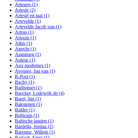
Artesers
(1)
Artesië
(2)
Artesië en taal
(1)
Artevelde
(1)
Artevelde Jacob van
(1)
Artois
(1)
Artoois
(1)
Athis
(1)
Atrecht
(1)
Augsburg
(1)
Auteur
(1)
Aux modernes
(1)
Avesnes, Jan van
(1)
B-Post
(1)
Bachy
(1)
Badinguet
(1)
Baecker, Lodewijk de
(4)
Baert, Jan
(1)
Bakstenen
(1)
Balder
(1)
Balticum
(1)
Baltische landen
(1)
Bardella, Jordan
(2)
Barentsz, Willem
(1)
Barlach, Ernst
(1)