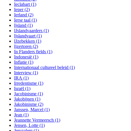
Ieclabart
(1)
Ieper
(2)
Ierland
(2)
Ierse taal
(1)
Ijsland
(1)
IJslandvaarders
(1)
Ijslandvaart
(1)
IJzebekken
(1)
Ijzertoren
(2)
In Flanders fields
(1)
Indonesië
(1)
Inflatie
(1)
Internationaal cultureel beleid
(1)
Interview
(1)
IRA
(1)
Irredentisme
(1)
Israël
(1)
Jacobinisme
(1)
Jakobijnen
(1)
Jakobinisme
(2)
Janssen, Marcel
(1)
Jean
(1)
Jeannette Vermeersch
(1)
Jensen, Lotte
(1)
Jeruzalem
(1)