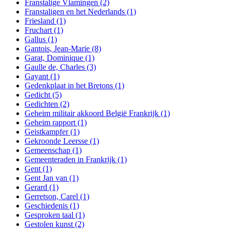
Franstalige Vlamingen
(2)
Franstaligen en het Nederlands
(1)
Friesland
(1)
Fruchart
(1)
Gallus
(1)
Gantois, Jean-Marie
(8)
Garat, Dominique
(1)
Gaulle de, Charles
(3)
Gayant
(1)
Gedenkplaat in het Bretons
(1)
Gedicht
(5)
Gedichten
(2)
Geheim militair akkoord België Frankrijk
(1)
Geheim rapport
(1)
Geistkampfer
(1)
Gekroonde Leersse
(1)
Gemeenschap
(1)
Gemeenteraden in Frankrijk
(1)
Gent
(1)
Gent Jan van
(1)
Gerard
(1)
Gerretson, Carel
(1)
Geschiedenis
(1)
Gesproken taal
(1)
Gestolen kunst
(2)