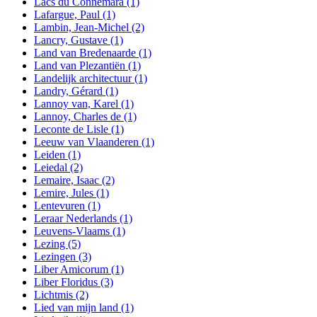
Lacs du Connemara
(1)
Lafargue, Paul
(1)
Lambin, Jean-Michel
(2)
Lancry, Gustave
(1)
Land van Bredenaarde
(1)
Land van Plezantiën
(1)
Landelijk architectuur
(1)
Landry, Gérard
(1)
Lannoy van, Karel
(1)
Lannoy, Charles de
(1)
Leconte de Lisle
(1)
Leeuw van Vlaanderen
(1)
Leiden
(1)
Leiedal
(2)
Lemaire, Isaac
(2)
Lemire, Jules
(1)
Lentevuren
(1)
Leraar Nederlands
(1)
Leuvens-Vlaams
(1)
Lezing
(5)
Lezingen
(3)
Liber Amicorum
(1)
Liber Floridus
(3)
Lichtmis
(2)
Lied van mijn land
(1)