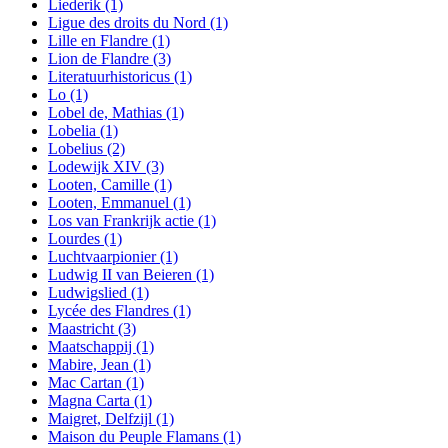
Liederik
(1)
Ligue des droits du Nord
(1)
Lille en Flandre
(1)
Lion de Flandre
(3)
Literatuurhistoricus
(1)
Lo
(1)
Lobel de, Mathias
(1)
Lobelia
(1)
Lobelius
(2)
Lodewijk XIV
(3)
Looten, Camille
(1)
Looten, Emmanuel
(1)
Los van Frankrijk actie
(1)
Lourdes
(1)
Luchtvaarpionier
(1)
Ludwig II van Beieren
(1)
Ludwigslied
(1)
Lycée des Flandres
(1)
Maastricht
(3)
Maatschappij
(1)
Mabire, Jean
(1)
Mac Cartan
(1)
Magna Carta
(1)
Maigret, Delfzijl
(1)
Maison du Peuple Flamans
(1)