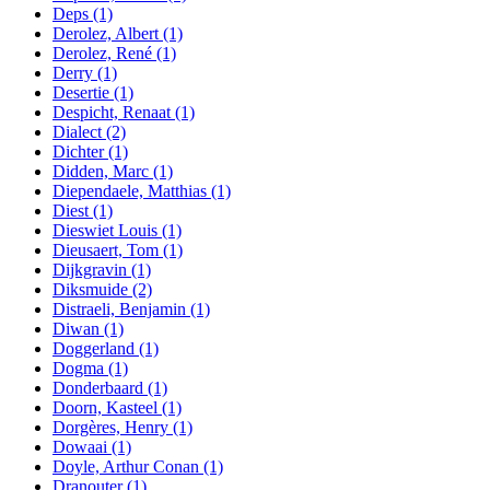
Deps
(1)
Derolez, Albert
(1)
Derolez, René
(1)
Derry
(1)
Desertie
(1)
Despicht, Renaat
(1)
Dialect
(2)
Dichter
(1)
Didden, Marc
(1)
Diependaele, Matthias
(1)
Diest
(1)
Dieswiet Louis
(1)
Dieusaert, Tom
(1)
Dijkgravin
(1)
Diksmuide
(2)
Distraeli, Benjamin
(1)
Diwan
(1)
Doggerland
(1)
Dogma
(1)
Donderbaard
(1)
Doorn, Kasteel
(1)
Dorgères, Henry
(1)
Dowaai
(1)
Doyle, Arthur Conan
(1)
Dranouter
(1)