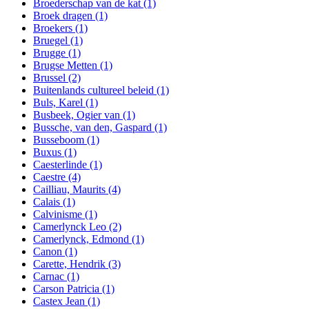
Broederschap van de kat
(1)
Broek dragen
(1)
Broekers
(1)
Bruegel
(1)
Brugge
(1)
Brugse Metten
(1)
Brussel
(2)
Buitenlands cultureel beleid
(1)
Buls, Karel
(1)
Busbeek, Ogier van
(1)
Bussche, van den, Gaspard
(1)
Busseboom
(1)
Buxus
(1)
Caesterlinde
(1)
Caestre
(4)
Cailliau, Maurits
(4)
Calais
(1)
Calvinisme
(1)
Camerlynck Leo
(2)
Camerlynck, Edmond
(1)
Canon
(1)
Carette, Hendrik
(3)
Carnac
(1)
Carson Patricia
(1)
Castex Jean
(1)