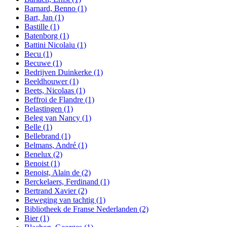
Barnard, Benno
(1)
Bart, Jan
(1)
Bastille
(1)
Batenborg
(1)
Battini Nicolaiu
(1)
Becu
(1)
Becuwe
(1)
Bedrijven Duinkerke
(1)
Beeldhouwer
(1)
Beets, Nicolaas
(1)
Beffroi de Flandre
(1)
Belastingen
(1)
Beleg van Nancy
(1)
Belle
(1)
Bellebrand
(1)
Belmans, André
(1)
Benelux
(2)
Benoist
(1)
Benoist, Alain de
(2)
Berckelaers, Ferdinand
(1)
Bertrand Xavier
(2)
Beweging van tachtig
(1)
Bibliotheek de Franse Nederlanden
(2)
Bier
(1)