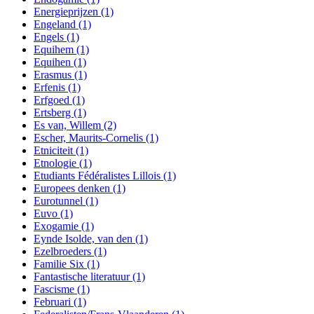
Energieprijzen
(1)
Engeland
(1)
Engels
(1)
Equihem
(1)
Equihen
(1)
Erasmus
(1)
Erfenis
(1)
Erfgoed
(1)
Ertsberg
(1)
Es van, Willem
(2)
Escher, Maurits-Cornelis
(1)
Etniciteit
(1)
Etnologie
(1)
Etudiants Fédéralistes Lillois
(1)
Europees denken
(1)
Eurotunnel
(1)
Euvo
(1)
Exogamie
(1)
Eynde Isolde, van den
(1)
Ezelbroeders
(1)
Familie Six
(1)
Fantastische literatuur
(1)
Fascisme
(1)
Februari
(1)