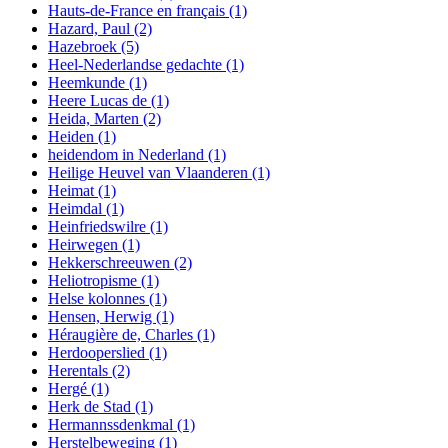
Hauts-de-France en français
(1)
Hazard, Paul
(2)
Hazebroek
(5)
Heel-Nederlandse gedachte
(1)
Heemkunde
(1)
Heere Lucas de
(1)
Heida, Marten
(2)
Heiden
(1)
heidendom in Nederland
(1)
Heilige Heuvel van Vlaanderen
(1)
Heimat
(1)
Heimdal
(1)
Heinfriedswilre
(1)
Heirwegen
(1)
Hekkerschreeuwen
(2)
Heliotropisme
(1)
Helse kolonnes
(1)
Hensen, Herwig
(1)
Héraugière de, Charles
(1)
Herdooperslied
(1)
Herentals
(2)
Hergé
(1)
Herk de Stad
(1)
Hermannssdenkmal
(1)
Herstelbeweging
(1)