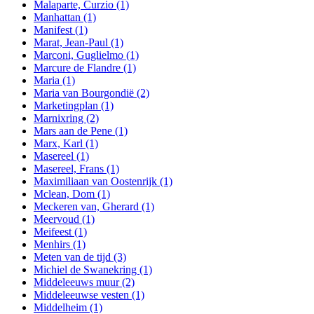
Malaparte, Curzio
(1)
Manhattan
(1)
Manifest
(1)
Marat, Jean-Paul
(1)
Marconi, Guglielmo
(1)
Marcure de Flandre
(1)
Maria
(1)
Maria van Bourgondië
(2)
Marketingplan
(1)
Marnixring
(2)
Mars aan de Pene
(1)
Marx, Karl
(1)
Masereel
(1)
Masereel, Frans
(1)
Maximiliaan van Oostenrijk
(1)
Mclean, Dom
(1)
Meckeren van, Gherard
(1)
Meervoud
(1)
Meifeest
(1)
Menhirs
(1)
Meten van de tijd
(3)
Michiel de Swanekring
(1)
Middeleeuws muur
(2)
Middeleeuwse vesten
(1)
Middelheim
(1)