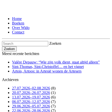
Home
Boeken
Over Wido
Contact
Zoeken
Meest recente berichten
Valère Depauw: “Wie zijn volk dient, staat altijd alleen”
Sint-Thomas, Sint-Christoffel… en het vignet
Artois, Artoos: in Artesië wonen de Artesers
Archieven
27.07.2026–02.08.2026
(8)
20.07.2026–26.07.2026
(1)
13.07.2026–19.07.2026
(6)
06.07.2026–12.07.2026
(7)
29.06.2026–05.07.2026
(7)
22.06.2026–28.06.2026
(7)