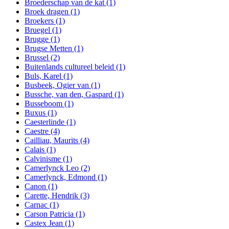
Broederschap van de kat
(1)
Broek dragen
(1)
Broekers
(1)
Bruegel
(1)
Brugge
(1)
Brugse Metten
(1)
Brussel
(2)
Buitenlands cultureel beleid
(1)
Buls, Karel
(1)
Busbeek, Ogier van
(1)
Bussche, van den, Gaspard
(1)
Busseboom
(1)
Buxus
(1)
Caesterlinde
(1)
Caestre
(4)
Cailliau, Maurits
(4)
Calais
(1)
Calvinisme
(1)
Camerlynck Leo
(2)
Camerlynck, Edmond
(1)
Canon
(1)
Carette, Hendrik
(3)
Carnac
(1)
Carson Patricia
(1)
Castex Jean
(1)