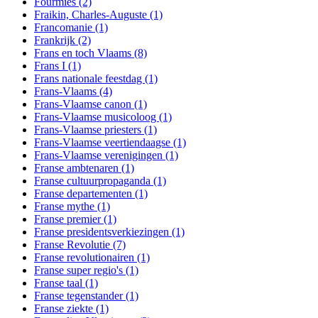
Fourmies
(2)
Fraikin, Charles-Auguste
(1)
Francomanie
(1)
Frankrijk
(2)
Frans en toch Vlaams
(8)
Frans I
(1)
Frans nationale feestdag
(1)
Frans-Vlaams
(4)
Frans-Vlaamse canon
(1)
Frans-Vlaamse musicoloog
(1)
Frans-Vlaamse priesters
(1)
Frans-Vlaamse veertiendaagse
(1)
Frans-Vlaamse verenigingen
(1)
Franse ambtenaren
(1)
Franse cultuurpropaganda
(1)
Franse departementen
(1)
Franse mythe
(1)
Franse premier
(1)
Franse presidentsverkiezingen
(1)
Franse Revolutie
(7)
Franse revolutionairen
(1)
Franse super regio's
(1)
Franse taal
(1)
Franse tegenstander
(1)
Franse ziekte
(1)