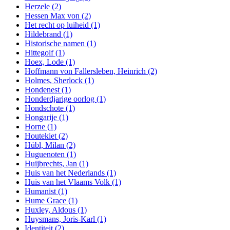
Herzele
(2)
Hessen Max von
(2)
Het recht op luiheid
(1)
Hildebrand
(1)
Historische namen
(1)
Hittegolf
(1)
Hoex, Lode
(1)
Hoffmann von Fallersleben, Heinrich
(2)
Holmes, Sherlock
(1)
Hondenest
(1)
Honderdjarige oorlog
(1)
Hondschote
(1)
Hongarije
(1)
Horne
(1)
Houtekiet
(2)
Hübl, Milan
(2)
Huguenoten
(1)
Huijbrechts, Jan
(1)
Huis van het Nederlands
(1)
Huis van het Vlaams Volk
(1)
Humanist
(1)
Hume Grace
(1)
Huxley, Aldous
(1)
Huysmans, Joris-Karl
(1)
Identiteit
(2)