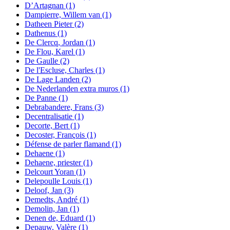
D’Artagnan
(1)
Dampierre, Willem van
(1)
Datheen Pieter
(2)
Dathenus
(1)
De Clercq, Jordan
(1)
De Flou, Karel
(1)
De Gaulle
(2)
De l'Escluse, Charles
(1)
De Lage Landen
(2)
De Nederlanden extra muros
(1)
De Panne
(1)
Debrabandere, Frans
(3)
Decentralisatie
(1)
Decorte, Bert
(1)
Decoster, François
(1)
Défense de parler flamand
(1)
Dehaene
(1)
Dehaene, priester
(1)
Delcourt Yoran
(1)
Delepoulle Louis
(1)
Deloof, Jan
(3)
Demedts, André
(1)
Demolin, Jan
(1)
Denen de, Eduard
(1)
Depauw, Valère
(1)