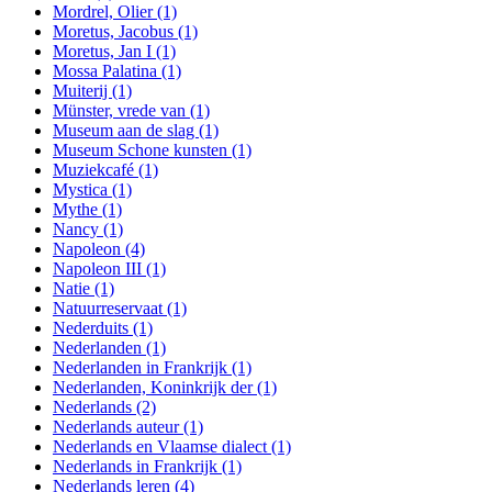
Mordrel, Olier
(1)
Moretus, Jacobus
(1)
Moretus, Jan I
(1)
Mossa Palatina
(1)
Muiterij
(1)
Münster, vrede van
(1)
Museum aan de slag
(1)
Museum Schone kunsten
(1)
Muziekcafé
(1)
Mystica
(1)
Mythe
(1)
Nancy
(1)
Napoleon
(4)
Napoleon III
(1)
Natie
(1)
Natuurreservaat
(1)
Nederduits
(1)
Nederlanden
(1)
Nederlanden in Frankrijk
(1)
Nederlanden, Koninkrijk der
(1)
Nederlands
(2)
Nederlands auteur
(1)
Nederlands en Vlaamse dialect
(1)
Nederlands in Frankrijk
(1)
Nederlands leren
(4)