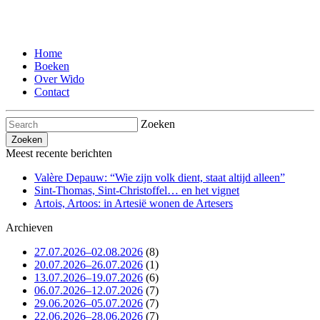
Home
Boeken
Over Wido
Contact
Zoeken
Meest recente berichten
Valère Depauw: “Wie zijn volk dient, staat altijd alleen”
Sint-Thomas, Sint-Christoffel… en het vignet
Artois, Artoos: in Artesië wonen de Artesers
Archieven
27.07.2026–02.08.2026
(8)
20.07.2026–26.07.2026
(1)
13.07.2026–19.07.2026
(6)
06.07.2026–12.07.2026
(7)
29.06.2026–05.07.2026
(7)
22.06.2026–28.06.2026
(7)