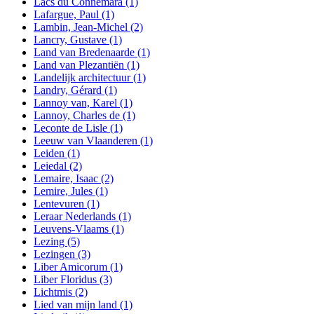
Lacs du Connemara
(1)
Lafargue, Paul
(1)
Lambin, Jean-Michel
(2)
Lancry, Gustave
(1)
Land van Bredenaarde
(1)
Land van Plezantiën
(1)
Landelijk architectuur
(1)
Landry, Gérard
(1)
Lannoy van, Karel
(1)
Lannoy, Charles de
(1)
Leconte de Lisle
(1)
Leeuw van Vlaanderen
(1)
Leiden
(1)
Leiedal
(2)
Lemaire, Isaac
(2)
Lemire, Jules
(1)
Lentevuren
(1)
Leraar Nederlands
(1)
Leuvens-Vlaams
(1)
Lezing
(5)
Lezingen
(3)
Liber Amicorum
(1)
Liber Floridus
(3)
Lichtmis
(2)
Lied van mijn land
(1)