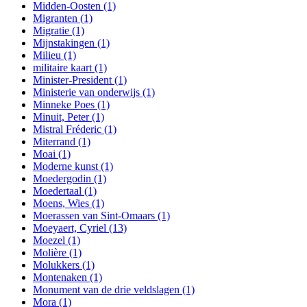
Midden-Oosten
(1)
Migranten
(1)
Migratie
(1)
Mijnstakingen
(1)
Milieu
(1)
militaire kaart
(1)
Minister-President
(1)
Ministerie van onderwijs
(1)
Minneke Poes
(1)
Minuit, Peter
(1)
Mistral Fréderic
(1)
Miterrand
(1)
Moai
(1)
Moderne kunst
(1)
Moedergodin
(1)
Moedertaal
(1)
Moens, Wies
(1)
Moerassen van Sint-Omaars
(1)
Moeyaert, Cyriel
(13)
Moezel
(1)
Molière
(1)
Molukkers
(1)
Montenaken
(1)
Monument van de drie veldslagen
(1)
Mora
(1)