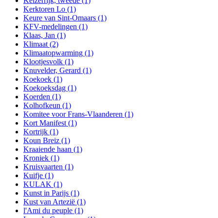
Keizerrijk, tweede
(1)
Kerktoren Lo
(1)
Keure van Sint-Omaars
(1)
KFV-medelingen
(1)
Klaas, Jan
(1)
Klimaat
(2)
Klimaatopwarming
(1)
Klootjesvolk
(1)
Knuvelder, Gerard
(1)
Koekoek
(1)
Koekoeksdag
(1)
Koerden
(1)
Kolhofkeun
(1)
Komitee voor Frans-Vlaanderen
(1)
Kort Manifest
(1)
Kortrijk
(1)
Koun Breiz
(1)
Kraaiende haan
(1)
Kroniek
(1)
Kruisvaarten
(1)
Kuifje
(1)
KULAK
(1)
Kunst in Parijs
(1)
Kust van Artezië
(1)
l'Ami du peuple
(1)