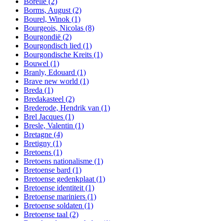
Borelle
(2)
Borms, August
(2)
Bourel, Winok
(1)
Bourgeois, Nicolas
(8)
Bourgondië
(2)
Bourgondisch lied
(1)
Bourgondische Kreits
(1)
Bouwel
(1)
Branly, Edouard
(1)
Brave new world
(1)
Breda
(1)
Bredakasteel
(2)
Brederode, Hendrik van
(1)
Brel Jacques
(1)
Bresle, Valentin
(1)
Bretagne
(4)
Bretigny
(1)
Bretoens
(1)
Bretoens nationalisme
(1)
Bretoense bard
(1)
Bretoense gedenkplaat
(1)
Bretoense identiteit
(1)
Bretoense mariniers
(1)
Bretoense soldaten
(1)
Bretoense taal
(2)