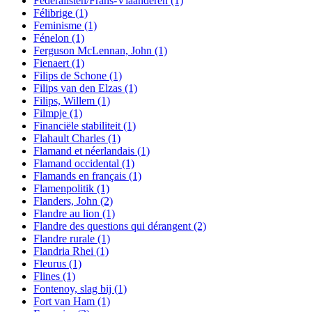
Federalisten/Frans-Vlaanderen
(1)
Félibrige
(1)
Feminisme
(1)
Fénelon
(1)
Ferguson McLennan, John
(1)
Fienaert
(1)
Filips de Schone
(1)
Filips van den Elzas
(1)
Filips, Willem
(1)
Filmpje
(1)
Financiële stabiliteit
(1)
Flahault Charles
(1)
Flamand et néerlandais
(1)
Flamand occidental
(1)
Flamands en français
(1)
Flamenpolitik
(1)
Flanders, John
(2)
Flandre au lion
(1)
Flandre des questions qui dérangent
(2)
Flandre rurale
(1)
Flandria Rhei
(1)
Fleurus
(1)
Flines
(1)
Fontenoy, slag bij
(1)
Fort van Ham
(1)