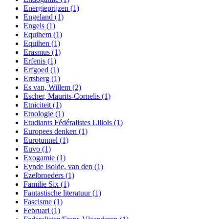
Energieprijzen
(1)
Engeland
(1)
Engels
(1)
Equihem
(1)
Equihen
(1)
Erasmus
(1)
Erfenis
(1)
Erfgoed
(1)
Ertsberg
(1)
Es van, Willem
(2)
Escher, Maurits-Cornelis
(1)
Etniciteit
(1)
Etnologie
(1)
Etudiants Fédéralistes Lillois
(1)
Europees denken
(1)
Eurotunnel
(1)
Euvo
(1)
Exogamie
(1)
Eynde Isolde, van den
(1)
Ezelbroeders
(1)
Familie Six
(1)
Fantastische literatuur
(1)
Fascisme
(1)
Februari
(1)