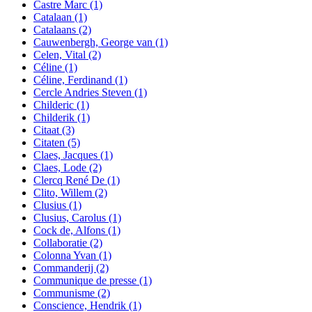
Castre Marc
(1)
Catalaan
(1)
Catalaans
(2)
Cauwenbergh, George van
(1)
Celen, Vital
(2)
Céline
(1)
Céline, Ferdinand
(1)
Cercle Andries Steven
(1)
Childeric
(1)
Childerik
(1)
Citaat
(3)
Citaten
(5)
Claes, Jacques
(1)
Claes, Lode
(2)
Clercq René De
(1)
Clito, Willem
(2)
Clusius
(1)
Clusius, Carolus
(1)
Cock de, Alfons
(1)
Collaboratie
(2)
Colonna Yvan
(1)
Commanderij
(2)
Communique de presse
(1)
Communisme
(2)
Conscience, Hendrik
(1)