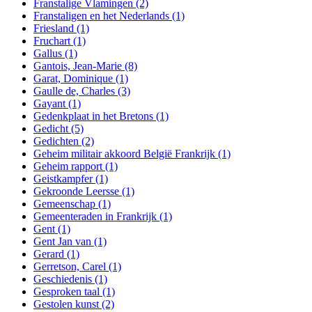
Franstalige Vlamingen
(2)
Franstaligen en het Nederlands
(1)
Friesland
(1)
Fruchart
(1)
Gallus
(1)
Gantois, Jean-Marie
(8)
Garat, Dominique
(1)
Gaulle de, Charles
(3)
Gayant
(1)
Gedenkplaat in het Bretons
(1)
Gedicht
(5)
Gedichten
(2)
Geheim militair akkoord België Frankrijk
(1)
Geheim rapport
(1)
Geistkampfer
(1)
Gekroonde Leersse
(1)
Gemeenschap
(1)
Gemeenteraden in Frankrijk
(1)
Gent
(1)
Gent Jan van
(1)
Gerard
(1)
Gerretson, Carel
(1)
Geschiedenis
(1)
Gesproken taal
(1)
Gestolen kunst
(2)