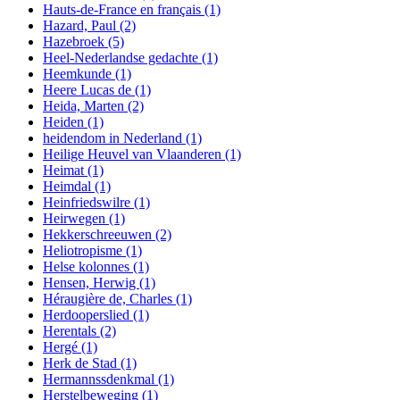
Hauts-de-France en français
(1)
Hazard, Paul
(2)
Hazebroek
(5)
Heel-Nederlandse gedachte
(1)
Heemkunde
(1)
Heere Lucas de
(1)
Heida, Marten
(2)
Heiden
(1)
heidendom in Nederland
(1)
Heilige Heuvel van Vlaanderen
(1)
Heimat
(1)
Heimdal
(1)
Heinfriedswilre
(1)
Heirwegen
(1)
Hekkerschreeuwen
(2)
Heliotropisme
(1)
Helse kolonnes
(1)
Hensen, Herwig
(1)
Héraugière de, Charles
(1)
Herdooperslied
(1)
Herentals
(2)
Hergé
(1)
Herk de Stad
(1)
Hermannssdenkmal
(1)
Herstelbeweging
(1)