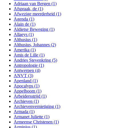
Adriaan van Bergen
(1)
Afspraak, de
(1)
Afwezige meerderheid
(1)
Agenda
(1)
Alain de
(1)
Aldietse Beweging
(1)
Allaeys
(1)
Althusius
(1)
Althusius, Johannes
(2)
Amerika
(1)
Amis de Lille
(1)
Andries Stevenkring
(5)
Antropologie
(1)
Antwerpen
(4)
ANVT
(3)
Apenland
(1)
Apocalyps
(1)
Appelboom
(1)
Arbeidersstrijd
(1)
Archieven
(1)
Archievenvernietiging
(1)
Armada
(1)
Armanet Juliette
(1)
Armeense Christenen
(1)
Arminius
(1)