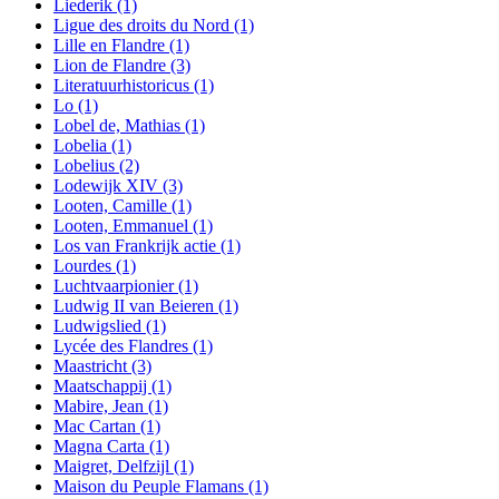
Liederik
(1)
Ligue des droits du Nord
(1)
Lille en Flandre
(1)
Lion de Flandre
(3)
Literatuurhistoricus
(1)
Lo
(1)
Lobel de, Mathias
(1)
Lobelia
(1)
Lobelius
(2)
Lodewijk XIV
(3)
Looten, Camille
(1)
Looten, Emmanuel
(1)
Los van Frankrijk actie
(1)
Lourdes
(1)
Luchtvaarpionier
(1)
Ludwig II van Beieren
(1)
Ludwigslied
(1)
Lycée des Flandres
(1)
Maastricht
(3)
Maatschappij
(1)
Mabire, Jean
(1)
Mac Cartan
(1)
Magna Carta
(1)
Maigret, Delfzijl
(1)
Maison du Peuple Flamans
(1)