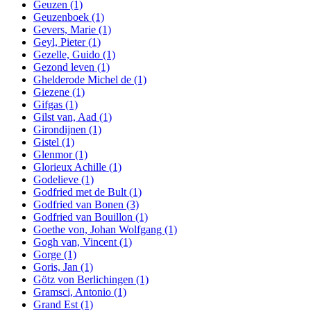
Geuzen
(1)
Geuzenboek
(1)
Gevers, Marie
(1)
Geyl, Pieter
(1)
Gezelle, Guido
(1)
Gezond leven
(1)
Ghelderode Michel de
(1)
Giezene
(1)
Gifgas
(1)
Gilst van, Aad
(1)
Girondijnen
(1)
Gistel
(1)
Glenmor
(1)
Glorieux Achille
(1)
Godelieve
(1)
Godfried met de Bult
(1)
Godfried van Bonen
(3)
Godfried van Bouillon
(1)
Goethe von, Johan Wolfgang
(1)
Gogh van, Vincent
(1)
Gorge
(1)
Goris, Jan
(1)
Götz von Berlichingen
(1)
Gramsci, Antonio
(1)
Grand Est
(1)