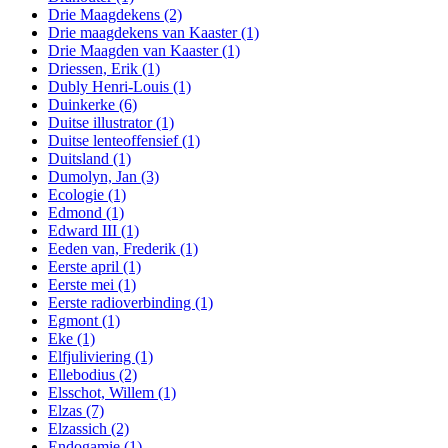
Drie Maagdekens
(2)
Drie maagdekens van Kaaster
(1)
Drie Maagden van Kaaster
(1)
Driessen, Erik
(1)
Dubly Henri-Louis
(1)
Duinkerke
(6)
Duitse illustrator
(1)
Duitse lenteoffensief
(1)
Duitsland
(1)
Dumolyn, Jan
(3)
Ecologie
(1)
Edmond
(1)
Edward III
(1)
Eeden van, Frederik
(1)
Eerste april
(1)
Eerste mei
(1)
Eerste radioverbinding
(1)
Egmont
(1)
Eke
(1)
Elfjuliviering
(1)
Ellebodius
(2)
Elsschot, Willem
(1)
Elzas
(7)
Elzassich
(2)
Endogamie
(1)