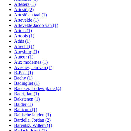
Artesers
(1)
Artesië
(2)
Artesië en taal
(1)
Artevelde
(1)
Artevelde Jacob van
(1)
Artois
(1)
Artoois
(1)
Athis
(1)
Atrecht
(1)
Augsburg
(1)
Auteur
(1)
Aux modernes
(1)
Avesnes, Jan van
(1)
B-Post
(1)
Bachy
(1)
Badinguet
(1)
Baecker, Lodewijk de
(4)
Baert, Jan
(1)
Bakstenen
(1)
Balder
(1)
Balticum
(1)
Baltische landen
(1)
Bardella, Jordan
(2)
Barentsz, Willem
(1)
Barlach, Ernst
(1)