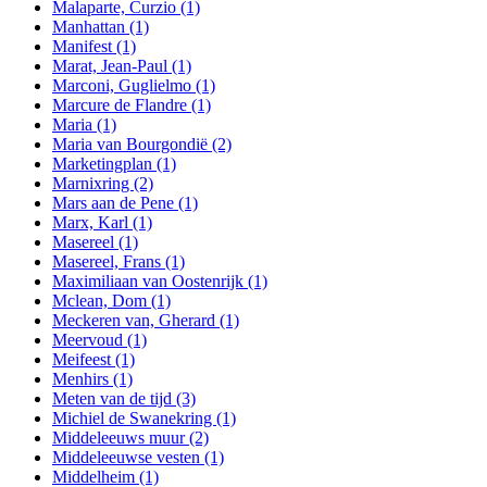
Malaparte, Curzio
(1)
Manhattan
(1)
Manifest
(1)
Marat, Jean-Paul
(1)
Marconi, Guglielmo
(1)
Marcure de Flandre
(1)
Maria
(1)
Maria van Bourgondië
(2)
Marketingplan
(1)
Marnixring
(2)
Mars aan de Pene
(1)
Marx, Karl
(1)
Masereel
(1)
Masereel, Frans
(1)
Maximiliaan van Oostenrijk
(1)
Mclean, Dom
(1)
Meckeren van, Gherard
(1)
Meervoud
(1)
Meifeest
(1)
Menhirs
(1)
Meten van de tijd
(3)
Michiel de Swanekring
(1)
Middeleeuws muur
(2)
Middeleeuwse vesten
(1)
Middelheim
(1)