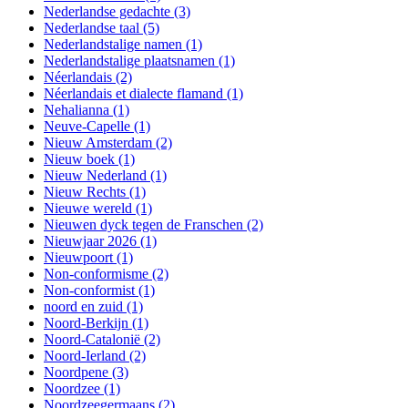
Nederlandse gedachte
(3)
Nederlandse taal
(5)
Nederlandstalige namen
(1)
Nederlandstalige plaatsnamen
(1)
Néerlandais
(2)
Néerlandais et dialecte flamand
(1)
Nehalianna
(1)
Neuve-Capelle
(1)
Nieuw Amsterdam
(2)
Nieuw boek
(1)
Nieuw Nederland
(1)
Nieuw Rechts
(1)
Nieuwe wereld
(1)
Nieuwen dyck tegen de Franschen
(2)
Nieuwjaar 2026
(1)
Nieuwpoort
(1)
Non-conformisme
(2)
Non-conformist
(1)
noord en zuid
(1)
Noord-Berkijn
(1)
Noord-Catalonië
(2)
Noord-Ierland
(2)
Noordpene
(3)
Noordzee
(1)
Noordzeegermaans
(2)