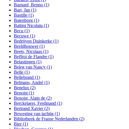
Barnard, Benno
(1)
Bart, Jan
(1)
Bastille
(1)
Batenborg
(1)
Battini Nicolaiu
(1)
Becu
(1)
Becuwe
(1)
Bedrijven Duinkerke
(1)
Beeldhouwer
(1)
Beets, Nicolaas
(1)
Beffroi de Flandre
(1)
Belastingen
(1)
Beleg van Nancy
(1)
Belle
(1)
Bellebrand
(1)
Belmans, André
(1)
Benelux
(2)
Benoist
(1)
Benoist, Alain de
(2)
Berckelaers, Ferdinand
(1)
Bertrand Xavier
(2)
Beweging van tachtig
(1)
Bibliotheek de Franse Nederlanden
(2)
Bier
(1)