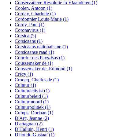
Conservatieve Revolutie in Vlaanderen
(1)
Coolen, Antoon
(1)
Corday, Charlotte
(1)
Cordonnier Louis-Marie
(1)
Cordy, Paul
(1)
Coronavirus
(1)
Corsica
(5)
Corsicaans
(1)
Corsicaans nationalisme
(1)
Corsicaanse raad
(1)
Courrier des Pays-Bas
(1)
Coussemaker de
(1)
Coussemaker de, Edmond
(1)
Crécy
(1)
Croocq, Charles de
(1)
Cultuur
(1)
Cultuuractivist
(1)
Cultuurbeleid
(1)
Cultuurmoord
(1)
Cultuurpolitiek
(1)
Cumps, Doriaan
(1)
D'Arc, Jeanne
(2)
D'artagnan
(2)
D'Halluin, Henri
(1)
D'hondt, Gustaaf
(1)