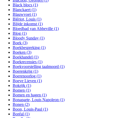
Blachon, Georges
(1)
Black blocs
(1)
Blanckaert
(1)
Blauwvoet
(1)
Blériot, Louis
(1)
Blijde inkomst
(1)
Bloedbad van Abbeville
(1)
Blog
(1)
Bloody Sunday
(1)
Boek
(3)
Boekbespreking
(1)
Boeken
(3)
Boekhandel
(1)
Boekrecensies
(1)
Boekvoorstelling taalmoord
(1)
Boerenkrijg
(1)
Boerenoorlog
(1)
Boeve Lieven
(1)
Bokrijk
(1)
Bomen
(1)
Bomen en hagen
(1)
Bonaparte, Louis Napoleon
(1)
Bonen
(2)
Boon, Louis-Paul
(1)
Boréal
(1)