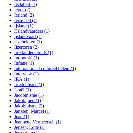
Ieclabart
(1)
Ieper
(2)
Ierland
(2)
Ierse taal
(1)
Ijsland
(1)
IJslandvaarders
(1)
Ijslandvaart
(1)
IJzebekken
(1)
Ijzertoren
(2)
In Flanders fields
(1)
Indonesië
(1)
Inflatie
(1)
Internationaal cultureel beleid
(1)
Interview
(1)
IRA
(1)
Irredentisme
(1)
Israël
(1)
Jacobinisme
(1)
Jakobijnen
(1)
Jakobinisme
(2)
Janssen, Marcel
(1)
Jean
(1)
Jeannette Vermeersch
(1)
Jensen, Lotte
(1)
Jeruzalem
(1)