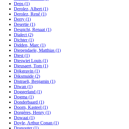
Deps
(1)
Derolez, Albert
(1)
Derolez, René
(1)
Derry
(1)
Desertie
(1)
Despicht, Renaat
(1)
Dialect
(2)
Dichter
(1)
Didden, Marc
(1)
Diependaele, Matthias
(1)
Diest
(1)
Dieswiet Louis
(1)
Dieusaert, Tom
(1)
Dijkgravin
(1)
Diksmuide
(2)
Distraeli, Benjamin
(1)
Diwan
(1)
Doggerland
(1)
Dogma
(1)
Donderbaard
(1)
Doorn, Kasteel
(1)
Dorgères, Henry
(1)
Dowaai
(1)
Doyle, Arthur Conan
(1)
Dranouter
(1)