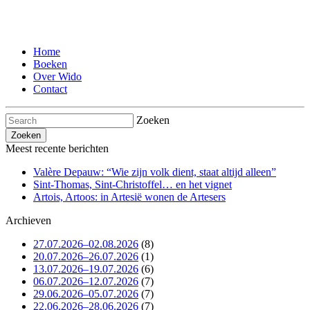
Home
Boeken
Over Wido
Contact
Zoeken
Meest recente berichten
Valère Depauw: “Wie zijn volk dient, staat altijd alleen”
Sint-Thomas, Sint-Christoffel… en het vignet
Artois, Artoos: in Artesië wonen de Artesers
Archieven
27.07.2026–02.08.2026
(8)
20.07.2026–26.07.2026
(1)
13.07.2026–19.07.2026
(6)
06.07.2026–12.07.2026
(7)
29.06.2026–05.07.2026
(7)
22.06.2026–28.06.2026
(7)