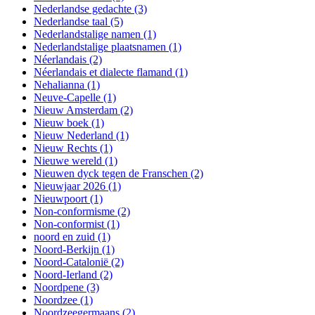
Nederlandse gedachte
(3)
Nederlandse taal
(5)
Nederlandstalige namen
(1)
Nederlandstalige plaatsnamen
(1)
Néerlandais
(2)
Néerlandais et dialecte flamand
(1)
Nehalianna
(1)
Neuve-Capelle
(1)
Nieuw Amsterdam
(2)
Nieuw boek
(1)
Nieuw Nederland
(1)
Nieuw Rechts
(1)
Nieuwe wereld
(1)
Nieuwen dyck tegen de Franschen
(2)
Nieuwjaar 2026
(1)
Nieuwpoort
(1)
Non-conformisme
(2)
Non-conformist
(1)
noord en zuid
(1)
Noord-Berkijn
(1)
Noord-Catalonië
(2)
Noord-Ierland
(2)
Noordpene
(3)
Noordzee
(1)
Noordzeegermaans
(2)