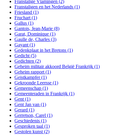
Franstalige Vlamingen
(2)
Franstaligen en het Nederlands
(1)
Friesland
(1)
Fruchart
(1)
Gallus
(1)
Gantois, Jean-Marie
(8)
Garat, Dominique
(1)
Gaulle de, Charles
(3)
Gayant
(1)
Gedenkplaat in het Bretons
(1)
Gedicht
(5)
Gedichten
(2)
Geheim militair akkoord België Frankrijk
(1)
Geheim rapport
(1)
Geistkampfer
(1)
Gekroonde Leersse
(1)
Gemeenschap
(1)
Gemeenteraden in Frankrijk
(1)
Gent
(1)
Gent Jan van
(1)
Gerard
(1)
Gerretson, Carel
(1)
Geschiedenis
(1)
Gesproken taal
(1)
Gestolen kunst
(2)