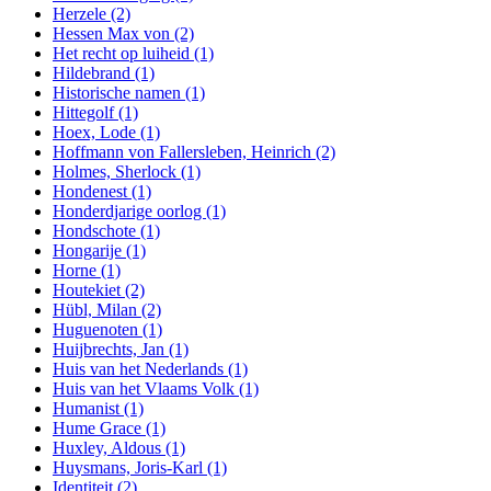
Herzele
(2)
Hessen Max von
(2)
Het recht op luiheid
(1)
Hildebrand
(1)
Historische namen
(1)
Hittegolf
(1)
Hoex, Lode
(1)
Hoffmann von Fallersleben, Heinrich
(2)
Holmes, Sherlock
(1)
Hondenest
(1)
Honderdjarige oorlog
(1)
Hondschote
(1)
Hongarije
(1)
Horne
(1)
Houtekiet
(2)
Hübl, Milan
(2)
Huguenoten
(1)
Huijbrechts, Jan
(1)
Huis van het Nederlands
(1)
Huis van het Vlaams Volk
(1)
Humanist
(1)
Hume Grace
(1)
Huxley, Aldous
(1)
Huysmans, Joris-Karl
(1)
Identiteit
(2)