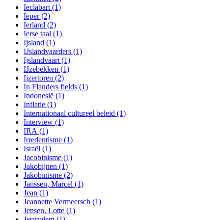
Ieclabart
(1)
Ieper
(2)
Ierland
(2)
Ierse taal
(1)
Ijsland
(1)
IJslandvaarders
(1)
Ijslandvaart
(1)
IJzebekken
(1)
Ijzertoren
(2)
In Flanders fields
(1)
Indonesië
(1)
Inflatie
(1)
Internationaal cultureel beleid
(1)
Interview
(1)
IRA
(1)
Irredentisme
(1)
Israël
(1)
Jacobinisme
(1)
Jakobijnen
(1)
Jakobinisme
(2)
Janssen, Marcel
(1)
Jean
(1)
Jeannette Vermeersch
(1)
Jensen, Lotte
(1)
Jeruzalem
(1)