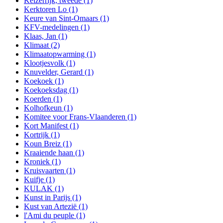
Keizerrijk, tweede
(1)
Kerktoren Lo
(1)
Keure van Sint-Omaars
(1)
KFV-medelingen
(1)
Klaas, Jan
(1)
Klimaat
(2)
Klimaatopwarming
(1)
Klootjesvolk
(1)
Knuvelder, Gerard
(1)
Koekoek
(1)
Koekoeksdag
(1)
Koerden
(1)
Kolhofkeun
(1)
Komitee voor Frans-Vlaanderen
(1)
Kort Manifest
(1)
Kortrijk
(1)
Koun Breiz
(1)
Kraaiende haan
(1)
Kroniek
(1)
Kruisvaarten
(1)
Kuifje
(1)
KULAK
(1)
Kunst in Parijs
(1)
Kust van Artezië
(1)
l'Ami du peuple
(1)