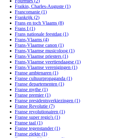
Fourmies
(2)
Fraikin, Charles-Auguste
(1)
Francomanie
(1)
Frankrijk
(2)
Frans en toch Vlaams
(8)
Frans I
(1)
Frans nationale feestdag
(1)
Frans-Vlaams
(4)
Frans-Vlaamse canon
(1)
Frans-Vlaamse musicoloog
(1)
Frans-Vlaamse priesters
(1)
Frans-Vlaamse veertiendaagse
(1)
Frans-Vlaamse verenigingen
(1)
Franse ambtenaren
(1)
Franse cultuurpropaganda
(1)
Franse departementen
(1)
Franse mythe
(1)
Franse premier
(1)
Franse presidentsverkiezingen
(1)
Franse Revolutie
(7)
Franse revolutionairen
(1)
Franse super regio's
(1)
Franse taal
(1)
Franse tegenstander
(1)
Franse ziekte
(1)