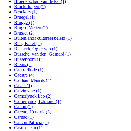
Broederschap van de kat
(1)
Broek dragen
(1)
Broekers
(1)
Bruegel
(1)
Brugge
(1)
Brugse Metten
(1)
Brussel
(2)
Buitenlands cultureel beleid
(1)
Buls, Karel
(1)
Busbeek, Ogier van
(1)
Bussche, van den, Gaspard
(1)
Busseboom
(1)
Buxus
(1)
Caesterlinde
(1)
Caestre
(4)
Cailliau, Maurits
(4)
Calais
(1)
Calvinisme
(1)
Camerlynck Leo
(2)
Camerlynck, Edmond
(1)
Canon
(1)
Carette, Hendrik
(3)
Carnac
(1)
Carson Patricia
(1)
Castex Jean
(1)