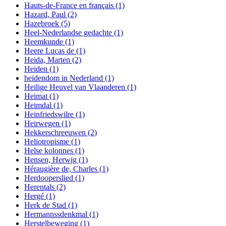
Hauts-de-France en français
(1)
Hazard, Paul
(2)
Hazebroek
(5)
Heel-Nederlandse gedachte
(1)
Heemkunde
(1)
Heere Lucas de
(1)
Heida, Marten
(2)
Heiden
(1)
heidendom in Nederland
(1)
Heilige Heuvel van Vlaanderen
(1)
Heimat
(1)
Heimdal
(1)
Heinfriedswilre
(1)
Heirwegen
(1)
Hekkerschreeuwen
(2)
Heliotropisme
(1)
Helse kolonnes
(1)
Hensen, Herwig
(1)
Héraugière de, Charles
(1)
Herdooperslied
(1)
Herentals
(2)
Hergé
(1)
Herk de Stad
(1)
Hermannssdenkmal
(1)
Herstelbeweging
(1)