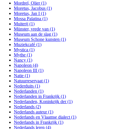
Mordrel, Olier
(1)
Moretus, Jacobus
(1)
Moretus, Jan I
(1)
Mossa Palatina
(1)
Muiterij
(1)
Münster, vrede van
(1)
Museum aan de slag
(1)
Museum Schone kunsten
(1)
Muziekcafé
(1)
Mystica
(1)
Mythe
(1)
Nancy
(1)
Napoleon
(4)
Napoleon III
(1)
Natie
(1)
Natuurreservaat
(1)
Nederduits
(1)
Nederlanden
(1)
Nederlanden in Frankrijk
(1)
Nederlanden, Koninkrijk der
(1)
Nederlands
(2)
Nederlands auteur
(1)
Nederlands en Vlaamse dialect
(1)
Nederlands in Frankrijk
(1)
Nederlands leren
(4)