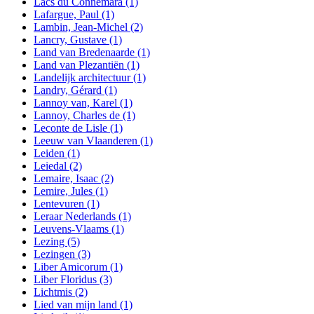
Lacs du Connemara
(1)
Lafargue, Paul
(1)
Lambin, Jean-Michel
(2)
Lancry, Gustave
(1)
Land van Bredenaarde
(1)
Land van Plezantiën
(1)
Landelijk architectuur
(1)
Landry, Gérard
(1)
Lannoy van, Karel
(1)
Lannoy, Charles de
(1)
Leconte de Lisle
(1)
Leeuw van Vlaanderen
(1)
Leiden
(1)
Leiedal
(2)
Lemaire, Isaac
(2)
Lemire, Jules
(1)
Lentevuren
(1)
Leraar Nederlands
(1)
Leuvens-Vlaams
(1)
Lezing
(5)
Lezingen
(3)
Liber Amicorum
(1)
Liber Floridus
(3)
Lichtmis
(2)
Lied van mijn land
(1)