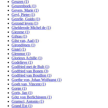
Geuzen
(1)
Geuzenboek
(1)
Gevers, Marie
(1)
Geyl, Pieter
(1)
Gezelle, Guido
(1)
Gezond leven
(1)
Ghelderode Michel de
(1)
Giezene
(1)
Gifgas
(1)
Gilst van, Aad
(1)
Girondijnen
(1)
Gistel
(1)
Glenmor
(1)
Glorieux Achille
(1)
Godelieve
(1)
Godfried met de Bult
(1)
Godfried van Bonen
(3)
Godfried van Bouillon
(1)
Goethe von, Johan Wolfgang
(1)
Gogh van, Vincent
(1)
Gorge
(1)
Goris, Jan
(1)
Götz von Berlichingen
(1)
Gramsci, Antonio
(1)
Grand Est
(1)