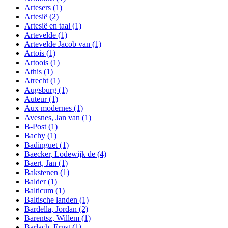
Artesers
(1)
Artesië
(2)
Artesië en taal
(1)
Artevelde
(1)
Artevelde Jacob van
(1)
Artois
(1)
Artoois
(1)
Athis
(1)
Atrecht
(1)
Augsburg
(1)
Auteur
(1)
Aux modernes
(1)
Avesnes, Jan van
(1)
B-Post
(1)
Bachy
(1)
Badinguet
(1)
Baecker, Lodewijk de
(4)
Baert, Jan
(1)
Bakstenen
(1)
Balder
(1)
Balticum
(1)
Baltische landen
(1)
Bardella, Jordan
(2)
Barentsz, Willem
(1)
Barlach, Ernst
(1)