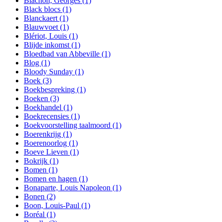
Blachon, Georges
(1)
Black blocs
(1)
Blanckaert
(1)
Blauwvoet
(1)
Blériot, Louis
(1)
Blijde inkomst
(1)
Bloedbad van Abbeville
(1)
Blog
(1)
Bloody Sunday
(1)
Boek
(3)
Boekbespreking
(1)
Boeken
(3)
Boekhandel
(1)
Boekrecensies
(1)
Boekvoorstelling taalmoord
(1)
Boerenkrijg
(1)
Boerenoorlog
(1)
Boeve Lieven
(1)
Bokrijk
(1)
Bomen
(1)
Bomen en hagen
(1)
Bonaparte, Louis Napoleon
(1)
Bonen
(2)
Boon, Louis-Paul
(1)
Boréal
(1)