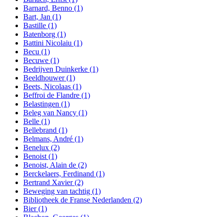
Barnard, Benno
(1)
Bart, Jan
(1)
Bastille
(1)
Batenborg
(1)
Battini Nicolaiu
(1)
Becu
(1)
Becuwe
(1)
Bedrijven Duinkerke
(1)
Beeldhouwer
(1)
Beets, Nicolaas
(1)
Beffroi de Flandre
(1)
Belastingen
(1)
Beleg van Nancy
(1)
Belle
(1)
Bellebrand
(1)
Belmans, André
(1)
Benelux
(2)
Benoist
(1)
Benoist, Alain de
(2)
Berckelaers, Ferdinand
(1)
Bertrand Xavier
(2)
Beweging van tachtig
(1)
Bibliotheek de Franse Nederlanden
(2)
Bier
(1)