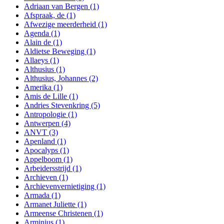
Adriaan van Bergen
(1)
Afspraak, de
(1)
Afwezige meerderheid
(1)
Agenda
(1)
Alain de
(1)
Aldietse Beweging
(1)
Allaeys
(1)
Althusius
(1)
Althusius, Johannes
(2)
Amerika
(1)
Amis de Lille
(1)
Andries Stevenkring
(5)
Antropologie
(1)
Antwerpen
(4)
ANVT
(3)
Apenland
(1)
Apocalyps
(1)
Appelboom
(1)
Arbeidersstrijd
(1)
Archieven
(1)
Archievenvernietiging
(1)
Armada
(1)
Armanet Juliette
(1)
Armeense Christenen
(1)
Arminius
(1)