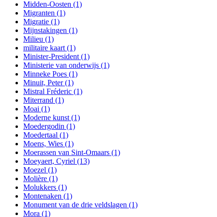
Midden-Oosten
(1)
Migranten
(1)
Migratie
(1)
Mijnstakingen
(1)
Milieu
(1)
militaire kaart
(1)
Minister-President
(1)
Ministerie van onderwijs
(1)
Minneke Poes
(1)
Minuit, Peter
(1)
Mistral Fréderic
(1)
Miterrand
(1)
Moai
(1)
Moderne kunst
(1)
Moedergodin
(1)
Moedertaal
(1)
Moens, Wies
(1)
Moerassen van Sint-Omaars
(1)
Moeyaert, Cyriel
(13)
Moezel
(1)
Molière
(1)
Molukkers
(1)
Montenaken
(1)
Monument van de drie veldslagen
(1)
Mora
(1)