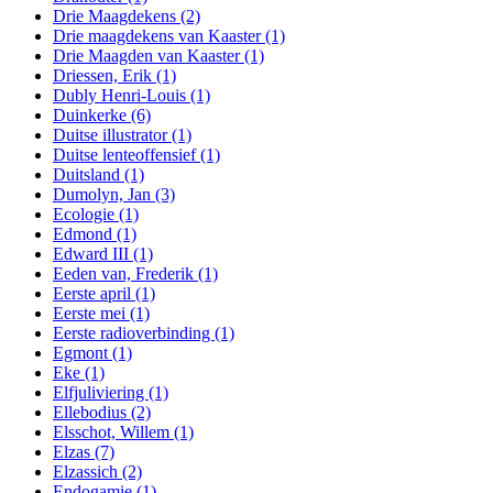
Drie Maagdekens
(2)
Drie maagdekens van Kaaster
(1)
Drie Maagden van Kaaster
(1)
Driessen, Erik
(1)
Dubly Henri-Louis
(1)
Duinkerke
(6)
Duitse illustrator
(1)
Duitse lenteoffensief
(1)
Duitsland
(1)
Dumolyn, Jan
(3)
Ecologie
(1)
Edmond
(1)
Edward III
(1)
Eeden van, Frederik
(1)
Eerste april
(1)
Eerste mei
(1)
Eerste radioverbinding
(1)
Egmont
(1)
Eke
(1)
Elfjuliviering
(1)
Ellebodius
(2)
Elsschot, Willem
(1)
Elzas
(7)
Elzassich
(2)
Endogamie
(1)