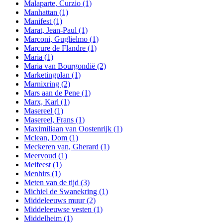
Malaparte, Curzio
(1)
Manhattan
(1)
Manifest
(1)
Marat, Jean-Paul
(1)
Marconi, Guglielmo
(1)
Marcure de Flandre
(1)
Maria
(1)
Maria van Bourgondië
(2)
Marketingplan
(1)
Marnixring
(2)
Mars aan de Pene
(1)
Marx, Karl
(1)
Masereel
(1)
Masereel, Frans
(1)
Maximiliaan van Oostenrijk
(1)
Mclean, Dom
(1)
Meckeren van, Gherard
(1)
Meervoud
(1)
Meifeest
(1)
Menhirs
(1)
Meten van de tijd
(3)
Michiel de Swanekring
(1)
Middeleeuws muur
(2)
Middeleeuwse vesten
(1)
Middelheim
(1)