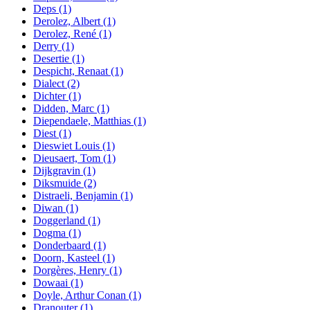
Deps
(1)
Derolez, Albert
(1)
Derolez, René
(1)
Derry
(1)
Desertie
(1)
Despicht, Renaat
(1)
Dialect
(2)
Dichter
(1)
Didden, Marc
(1)
Diependaele, Matthias
(1)
Diest
(1)
Dieswiet Louis
(1)
Dieusaert, Tom
(1)
Dijkgravin
(1)
Diksmuide
(2)
Distraeli, Benjamin
(1)
Diwan
(1)
Doggerland
(1)
Dogma
(1)
Donderbaard
(1)
Doorn, Kasteel
(1)
Dorgères, Henry
(1)
Dowaai
(1)
Doyle, Arthur Conan
(1)
Dranouter
(1)