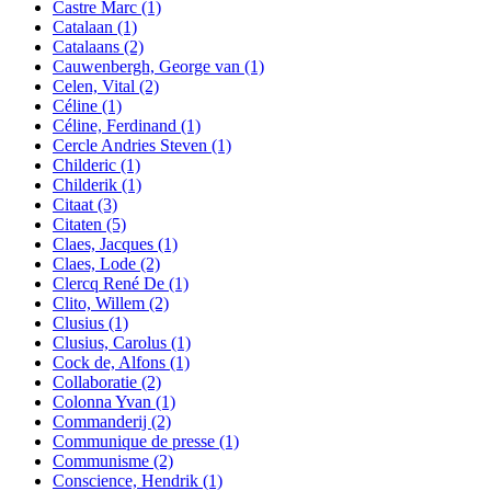
Castre Marc
(1)
Catalaan
(1)
Catalaans
(2)
Cauwenbergh, George van
(1)
Celen, Vital
(2)
Céline
(1)
Céline, Ferdinand
(1)
Cercle Andries Steven
(1)
Childeric
(1)
Childerik
(1)
Citaat
(3)
Citaten
(5)
Claes, Jacques
(1)
Claes, Lode
(2)
Clercq René De
(1)
Clito, Willem
(2)
Clusius
(1)
Clusius, Carolus
(1)
Cock de, Alfons
(1)
Collaboratie
(2)
Colonna Yvan
(1)
Commanderij
(2)
Communique de presse
(1)
Communisme
(2)
Conscience, Hendrik
(1)