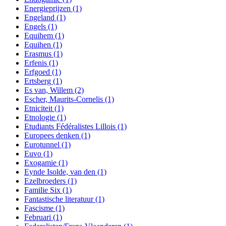
Energieprijzen
(1)
Engeland
(1)
Engels
(1)
Equihem
(1)
Equihen
(1)
Erasmus
(1)
Erfenis
(1)
Erfgoed
(1)
Ertsberg
(1)
Es van, Willem
(2)
Escher, Maurits-Cornelis
(1)
Etniciteit
(1)
Etnologie
(1)
Etudiants Fédéralistes Lillois
(1)
Europees denken
(1)
Eurotunnel
(1)
Euvo
(1)
Exogamie
(1)
Eynde Isolde, van den
(1)
Ezelbroeders
(1)
Familie Six
(1)
Fantastische literatuur
(1)
Fascisme
(1)
Februari
(1)