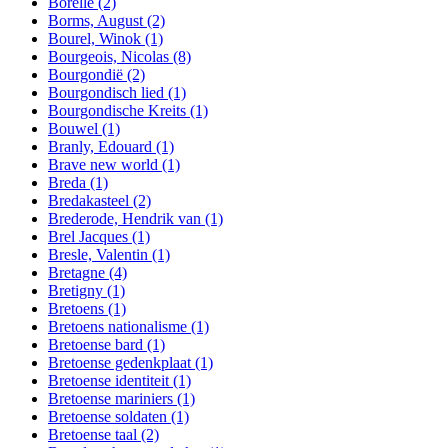
Borelle
(2)
Borms, August
(2)
Bourel, Winok
(1)
Bourgeois, Nicolas
(8)
Bourgondië
(2)
Bourgondisch lied
(1)
Bourgondische Kreits
(1)
Bouwel
(1)
Branly, Edouard
(1)
Brave new world
(1)
Breda
(1)
Bredakasteel
(2)
Brederode, Hendrik van
(1)
Brel Jacques
(1)
Bresle, Valentin
(1)
Bretagne
(4)
Bretigny
(1)
Bretoens
(1)
Bretoens nationalisme
(1)
Bretoense bard
(1)
Bretoense gedenkplaat
(1)
Bretoense identiteit
(1)
Bretoense mariniers
(1)
Bretoense soldaten
(1)
Bretoense taal
(2)