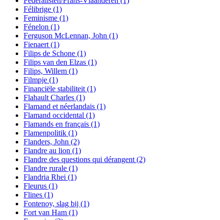
Federalisten/Frans-Vlaanderen
(1)
Félibrige
(1)
Feminisme
(1)
Fénelon
(1)
Ferguson McLennan, John
(1)
Fienaert
(1)
Filips de Schone
(1)
Filips van den Elzas
(1)
Filips, Willem
(1)
Filmpje
(1)
Financiële stabiliteit
(1)
Flahault Charles
(1)
Flamand et néerlandais
(1)
Flamand occidental
(1)
Flamands en français
(1)
Flamenpolitik
(1)
Flanders, John
(2)
Flandre au lion
(1)
Flandre des questions qui dérangent
(2)
Flandre rurale
(1)
Flandria Rhei
(1)
Fleurus
(1)
Flines
(1)
Fontenoy, slag bij
(1)
Fort van Ham
(1)