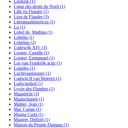
Liederik
(1)
Ligue des droits du Nord
(1)
Lille en Flandre
(1)
Lion de Flandre
(3)
Literatuurhistoricus
(1)
Lo
(1)
Lobel de, Mathias
(1)
Lobelia
(1)
Lobelius
(2)
Lodewijk XIV
(3)
Looten, Camille
(1)
Looten, Emmanuel
(1)
Los van Frankrijk actie
(1)
Lourdes
(1)
Luchtvaarpionier
(1)
Ludwig II van Beieren
(1)
Ludwigslied
(1)
Lycée des Flandres
(1)
Maastricht
(3)
Maatschappij
(1)
Mabire, Jean
(1)
Mac Cartan
(1)
Magna Carta
(1)
Maigret, Delfzijl
(1)
Maison du Peuple Flamans
(1)