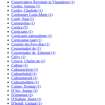
Conservatieve Revolutie in Vlaanderen
(1)
Coolen, Antoon
(1)
Corday, Charlotte
(1)
Cordonnier Louis-Marie
(1)
Cordy, Paul
(1)
Coronavirus
(1)
Corsica
(5)
Corsicaans
(1)
Corsicaans nationalisme
(1)
Corsicaanse raad
(1)
Courrier des Pays-Bas
(1)
Coussemaker de
(1)
Coussemaker de, Edmond
(1)
Crécy
(1)
Croocq, Charles de
(1)
Cultuur
(1)
Cultuuractivist
(1)
Cultuurbeleid
(1)
Cultuurmoord
(1)
Cultuurpolitiek
(1)
Cumps, Doriaan
(1)
D'Arc, Jeanne
(2)
D'artagnan
(2)
D'Halluin, Henri
(1)
D'hondt, Gustaaf
(1)