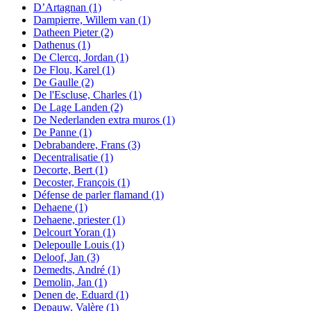
D’Artagnan
(1)
Dampierre, Willem van
(1)
Datheen Pieter
(2)
Dathenus
(1)
De Clercq, Jordan
(1)
De Flou, Karel
(1)
De Gaulle
(2)
De l'Escluse, Charles
(1)
De Lage Landen
(2)
De Nederlanden extra muros
(1)
De Panne
(1)
Debrabandere, Frans
(3)
Decentralisatie
(1)
Decorte, Bert
(1)
Decoster, François
(1)
Défense de parler flamand
(1)
Dehaene
(1)
Dehaene, priester
(1)
Delcourt Yoran
(1)
Delepoulle Louis
(1)
Deloof, Jan
(3)
Demedts, André
(1)
Demolin, Jan
(1)
Denen de, Eduard
(1)
Depauw, Valère
(1)